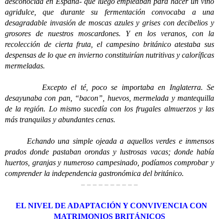
desconocida en España- que luego empleaban para hacer un vino
agridulce, que durante su fermentación convocaba a una
desagradable invasión de moscas azules y grises con decibelios y
grosores de nuestros moscardones. Y en los veranos, con la
recolección de cierta fruta, el campesino británico atestaba sus
despensas de lo que en invierno constituirían nutritivas y caloríficas
mermeladas.
Excepto el té, poco se importaba en Inglaterra. Se
desayunaba con pan, “bacon”, huevos, mermelada y mantequilla
de la región. Lo mismo sucedía con los frugales almuerzos y las
más tranquilas y abundantes cenas.
Echando una simple ojeada a aquellos verdes e inmensos
prados donde pastaban orondas y lustrosas vacas; donde había
huertos, granjas y numeroso campesinado, podíamos comprobar y
comprender la independencia gastronómica del británico.
– – – – – – – – – –
EL NIVEL DE ADAPTACIÓN Y CONVIVENCIA CON
MATRIMONIOS BRITÁNICOS