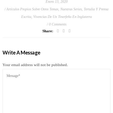
Enero 13, 2020
Artículos Propios Sobre Otros Temas
,
Nuestras Series
,
Tertulia Y Prensa
Escrita
,
Vivencias De Un Tinerfeño En Inglaterra
0 Comments
Share:
Write A Message
Your email address will not be published.