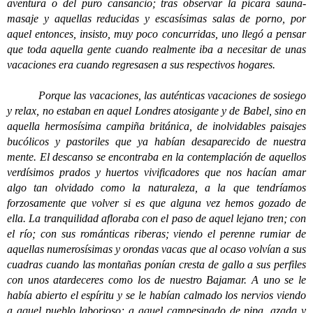
aventura o del puro cansancio; tras observar la pícara sauna-
masaje y aquellas reducidas y escasísimas salas de porno, por
aquel entonces, insisto, muy poco concurridas, uno llegó a pensar
que toda aquella gente cuando realmente iba a necesitar de unas
vacaciones era cuando regresasen a sus respectivos hogares.
Porque las vacaciones, las auténticas vacaciones de sosiego
y relax, no estaban en aquel Londres atosigante y de Babel, sino en
aquella hermosísima campiña británica, de inolvidables paisajes
bucólicos y pastoriles que ya habían desaparecido de nuestra
mente. El descanso se encontraba en la contemplación de aquellos
verdísimos prados y huertos vivificadores que nos hacían amar
algo tan olvidado como la naturaleza, a la que tendríamos
forzosamente que volver si es que alguna vez hemos gozado de
ella. La tranquilidad afloraba con el paso de aquel lejano tren; con
el río; con sus románticas riberas; viendo el perenne rumiar de
aquellas numerosísimas y orondas vacas que al ocaso volvían a sus
cuadras cuando las montañas ponían cresta de gallo a sus perfiles
con unos atardeceres como los de nuestro Bajamar. A uno se le
había abierto el espíritu y se le habían calmado los nervios viendo
a aquel pueblo laborioso; a aquel campesinado de pipa, azada y