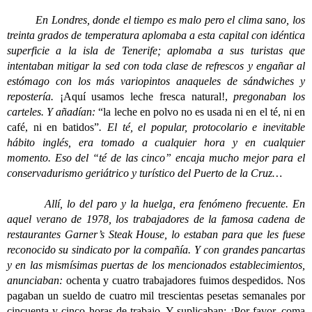
En Londres, donde el tiempo es malo pero el clima sano, los
treinta grados de temperatura aplomaba a esta capital con idéntica
superficie a la isla de Tenerife; aplomaba a sus turistas que
intentaban mitigar la sed con toda clase de refrescos y engañar al
estómago con los más variopintos anaqueles de sándwiches y
repostería.
¡Aquí usamos leche fresca natural!,
pregonaban los
carteles. Y añadían:
“la leche en polvo no es usada ni en el té, ni en
café, ni en batidos”
. El té, el popular, protocolario e inevitable
hábito inglés, era tomado a cualquier hora y en cualquier
momento. Eso del “té de las cinco” encaja mucho mejor para el
conservadurismo geriátrico y turístico del Puerto de la Cruz…
Allí, lo del paro y la huelga, era fenómeno frecuente. En
aquel verano de 1978, los trabajadores de la famosa cadena de
restaurantes Garner’s Steak House, lo estaban para que les fuese
reconocido su sindicato por la compañía. Y con grandes pancartas
y en las mismísimas puertas de los mencionados establecimientos,
anunciaban:
ochenta y cuatro trabajadores fuimos despedidos. Nos
pagaban un sueldo de cuatro mil trescientas pesetas semanales por
cincuenta y cinco horas de trabajo. Y suplicaban: ¡Por favor, coma