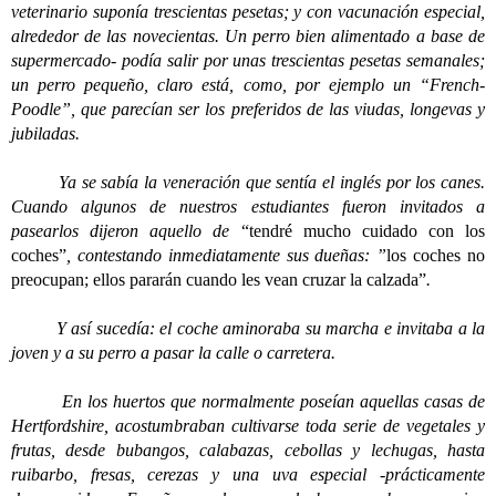
veterinario suponía trescientas pesetas; y con vacunación especial,
alrededor de las novecientas. Un perro bien alimentado a base de
supermercado- podía salir por unas trescientas pesetas semanales;
un perro pequeño, claro está, como, por ejemplo un “French-
Poodle”, que parecían ser los preferidos de las viudas, longevas y
jubiladas.
Ya se sabía la veneración que sentía el inglés por los canes.
Cuando algunos de nuestros estudiantes fueron invitados a
pasearlos dijeron aquello de
“tendré mucho cuidado con los
coches”
, contestando inmediatamente sus dueñas: ”
los coches no
preocupan; ellos pararán cuando les vean cruzar la calzada”
.
Y así sucedía: el coche aminoraba su marcha e invitaba a la
joven y a su perro a pasar la calle o carretera.
En los huertos que normalmente poseían aquellas casas de
Hertfordshire, acostumbraban cultivarse toda serie de vegetales y
frutas, desde bubangos, calabazas, cebollas y lechugas, hasta
ruibarbo, fresas, cerezas y una uva especial -prácticamente