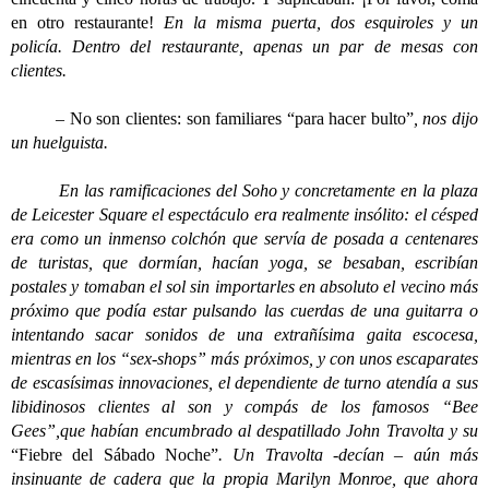
en otro restaurante!
En la misma puerta, dos esquiroles y un
policía. Dentro del restaurante, apenas un par de mesas con
clientes.
–
No son clientes: son familiares “para hacer bulto”
, nos dijo
un huelguista.
En las ramificaciones del Soho y concretamente en la plaza
de Leicester Square el espectáculo era realmente insólito: el césped
era como un inmenso colchón que servía de posada a centenares
de turistas, que dormían, hacían yoga, se besaban, escribían
postales y tomaban el sol sin importarles en absoluto el vecino más
próximo que podía estar pulsando las cuerdas de una guitarra o
intentando sacar sonidos de una extrañísima gaita escocesa,
mientras en los “sex-shops” más próximos, y con unos escaparates
de escasísimas innovaciones, el dependiente de turno atendía a sus
libidinosos clientes al son y compás de los famosos “Bee
Gees”,que habían encumbrado al despatillado John Travolta y su
“Fiebre del Sábado Noche”
. Un Travolta -decían – aún más
insinuante de cadera que la propia Marilyn Monroe, que ahora