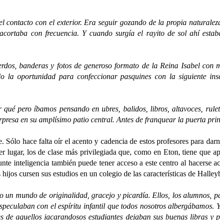
tacto con el exterior. Era seguir gozando de la propia naturaleza
cortaba con frecuencia. Y cuando surgía el rayito de sol ahí estaba
s, banderas y fotos de generoso formato de la Reina Isabel con mot
 la oportunidad para confeccionar pasquines con la siguiente insc
pero íbamos pensando en ubres, balidos, libros, altavoces, rule
resa en su amplísimo patio central. Antes de franquear la puerta prin
ólo hace falta oír el acento y cadencia de estos profesores para dar
mer lugar, los de clase más privilegiada que, como en Eton, tiene que ap
e inteligencia también puede tener acceso a este centro al hacerse ac
 hijos cursen sus estudios en un colegio de las características de Halle
 mundo de originalidad, gracejo y picardía. Ellos, los alumnos, pa
speculaban con el espíritu infantil que todos nosotros albergábamos. Y,
s de aquellos jacarandosos estudiantes dejaban sus buenas libras y pe