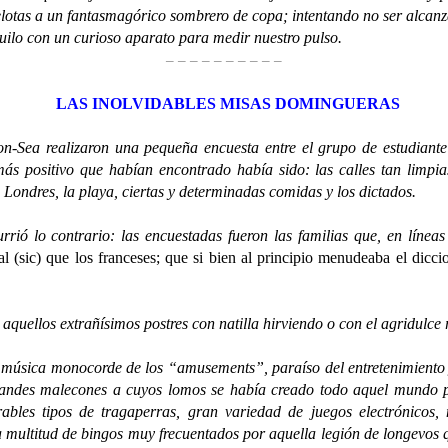
pelotas a un fantasmagórico sombrero de copa; intentando no ser alcan
quilo con un curioso aparato para medir nuestro pulso.
– – – – – – – – – –
LAS INOLVIDABLES MISAS DOMINGUERAS
a realizaron una pequeña encuesta entre el grupo de estudiante es
 más positivo que habían encontrado había sido: las calles tan limpias
 Londres, la playa, ciertas y determinadas comidas y los dictados.
lo contrario: las encuestadas fueron las familias que, en líneas
sic) que los franceses; que si bien al principio menudeaba el diccio
llos extrañísimos postres con natilla hirviendo o con el agridulce 
ica monocorde de los “amusements”, paraíso del entretenimiento y “
ndes malecones a cuyos lomos se había creado todo aquel mundo para
ables tipos de tragaperras, gran variedad de juegos electrónicos, 
na multitud de bingos muy frecuentados por aquella legión de longevos q