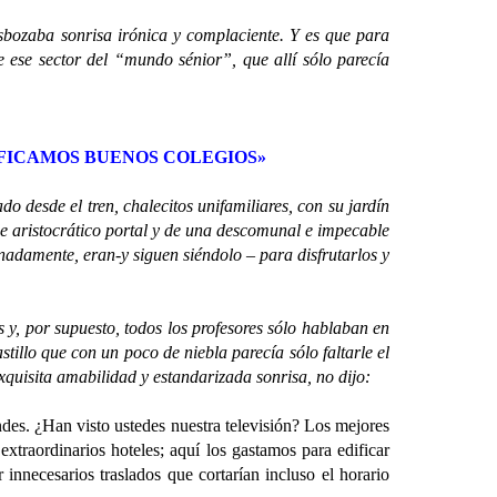
ozaba sonrisa irónica y complaciente. Y es que para
e ese sector del “mundo sénior”, que allí sólo parecía
IFICAMOS BUENOS COLEGIOS»
esde el tren, chalecitos unifamiliares, con su jardín
o de aristocrático portal y de una descomunal e impecable
unadamente, eran-y siguen siéndolo – para disfrutarlos y
, por supuesto, todos los profesores sólo hablaban en
tillo que con un poco de niebla parecía sólo faltarle el
xquisita amabilidad y estandarizada sonrisa, no dijo:
. ¿Han visto ustedes nuestra televisión? Los mejores
extraordinarios hoteles; aquí los gastamos para edificar
innecesarios traslados que cortarían incluso el horario