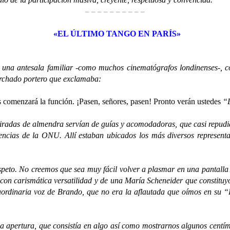
– – – – – – – – – –
«EL ÚLTIMO TANGO EN PARÍS»
 antesala familiar -como muchos cinematógrafos londinenses-, con 
orchado portero que exclamaba:
s comenzará la función. ¡Pasen, señores, pasen! Pronto verán ustedes
“L
das de almendra servían de guías y acomodadoras, que casi repudiab
ncias de la ONU. Allí estaban ubicados los más diversos representan
o. No creemos que sea muy fácil volver a plasmar en una pantalla la
n carismática versatilidad y de una María Scheneider que constituyó
aordinaria voz de Brando, que no era la aflautada que oímos en su “
pertura, que consistía en algo así como mostrarnos algunos centíme