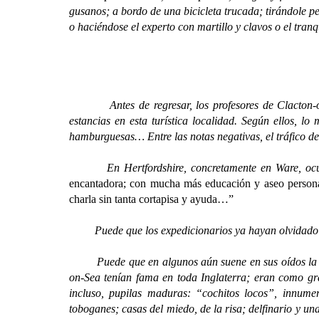
gusanos; a bordo de una bicicleta trucada; tirándole 
o haciéndose el experto con martillo y clavos o el tran
Antes de regresar, los profesores de Clacton-on-Se
estancias en esta turística localidad. Según ellos, lo
hamburguesas… Entre las notas negativas, el tráfico de
En Hertfordshire, concretamente en Ware, ocurrió 
encantadora; con mucha más educación y aseo personal (
charla sin tanta cortapisa y ayuda…”
Puede que los expedicionarios ya hayan olvidado aque
Puede que en algunos aún suene en sus oídos la mús
on-Sea tenían fama en toda Inglaterra; eran como gra
incluso, pupilas maduras: “cochitos locos”, innumer
toboganes; casas del miedo, de la risa; delfinario y u