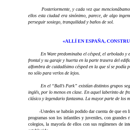
Posteriormente, y cada vez que mencionábamos nuest
ellos esta ciudad era sinónimo, parece, de algo ingen
perseguir sosiego, tranquilidad y baños de sol.
«ALLÍ EN ESPAÑA, CONSTRU
En Ware predominaba el césped, el arbolado y el bosq
frontal y su garaje y huerta en la parte trasera del edi
alfombra de cuidadísimo césped en la que sí se podía pa
no sólo para verlos de lejos.
En el “Ball’s Park” existían distintos grupos según 
inglés, por lo menos en clase. En aquel laberinto de fr
clásico y legendario fantasma. La mayor parte de los me
-Ustedes se habrán podido dar cuenta de que en Ingl
programas son los infantiles y juveniles, con grandes r
colegios, la mayoría de ellos con sus regímenes de int