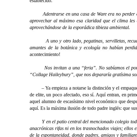
establecido.
Adentrarse en una casa de Ware era no perder el con
aprovechar al máximo esa claridad que el clima les a
aprovechándose de la esporádica tibieza ambiental.
A uno y otro lado, pegatinas, servilletas, recuerdo
amantes de la botánica y ecología no habían perdido
acontecimiento!
Nos invitan a una “feria”. No sabíamos el por qué 
“Collage Haileybury”, que nos depararía gratísima sorp
– Ya empieza a notarse la distinción y el empaque. S
de elite, un poco afectado, eso sí. Aquí entran, en pri
aquel alumno de escasísimo nivel económico que despunt
aquí. Es la máxima ilusión de todo padre inglés: que sus
Y en el patio central del mencionado colegio todo un
anacrónicas rifas ni en los trasnochados viajes; ellos e
de la espontaneidad, donde padres, amigos y familiare