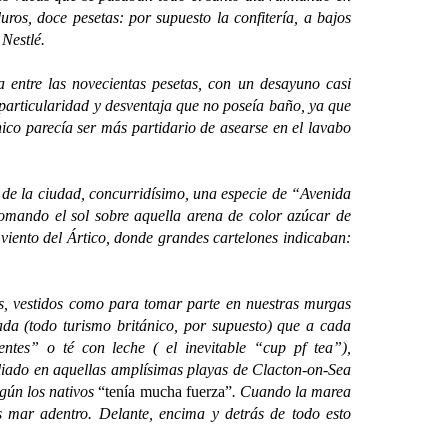
ros, doce pesetas: por supuesto la confitería, a bajos
 Nestlé.
ntre las novecientas pesetas, con un desayuno casi
 particularidad y desventaja que no poseía baño, ya que
nico parecía ser más partidario de asearse en el lavabo
de la ciudad, concurridísimo, una especie de “Avenida
omando el sol sobre aquella arena de color azúcar de
 viento del Ártico, donde grandes cartelones indicaban:
, vestidos como para tomar parte en nuestras murgas
ada (todo turismo británico, por supuesto) que a cada
ntes” o té con leche ( el inevitable “cup pf tea”),
aliado en aquellas amplísimas playas de Clacton-on-Sea
egún los nativos
“tenía mucha fuerza”
. Cuando la marea
 mar adentro. Delante, encima y detrás de todo esto