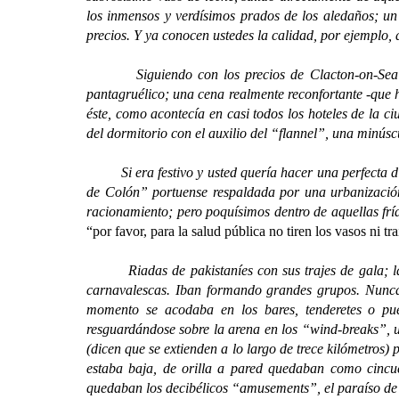
los inmensos y verdísimos prados de los aledaños; un 
precios. Y ya conocen ustedes la calidad, por ejemplo, 
Siguiendo con los precios de Clacton-on-Sea añadi
pantagruélico; una cena realmente reconfortante -que h
éste, como acontecía en casi todos los hoteles de la c
del dormitorio con el auxilio del “flannel”, una minúscu
Si era festivo y usted quería hacer una perfecta dig
de Colón” portuense respaldada por una urbanización
racionamiento; pero poquísimos dentro de aquellas fría
“por favor, para la salud pública no tiren los vasos ni tr
Riadas de pakistaníes con sus trajes de gala; las 
carnavalescas. Iban formando grandes grupos. Nunca s
momento se acodaba en los bares, tenderetes o pues
resguardándose sobre la arena en los “wind-breaks”, u
(dicen que se extienden a lo largo de trece kilómetros)
estaba baja, de orilla a pared quedaban como cincu
quedaban los decibélicos “amusements”, el paraíso de la