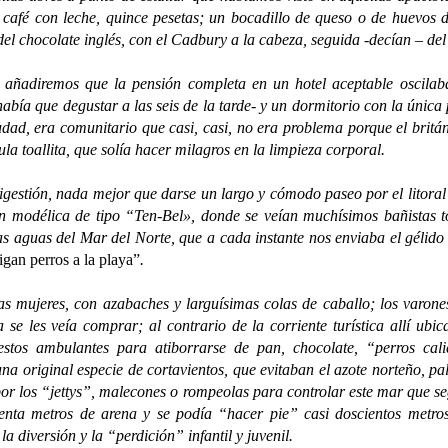
café con leche, quince pesetas; un bocadillo de queso o de huevos du
del chocolate inglés, con el Cadbury a la cabeza, seguida -decían – del
remos que la pensión completa en un hotel aceptable oscilaba e
abía que degustar a las seis de la tarde- y un dormitorio con la única
iudad, era comunitario que casi, casi, no era problema porque el britá
la toallita, que solía hacer milagros en la limpieza corporal.
estión, nada mejor que darse un largo y cómodo paseo por el litoral 
 modélica de tipo “Ten-Bel», donde se veían muchísimos bañistas t
s aguas del Mar del Norte, que a cada instante nos enviaba el gélido
aigan perros a la playa”
.
mujeres, con azabaches y larguísimas colas de caballo; los varones
e les veía comprar; al contrario de la corriente turística allí ubic
tos ambulantes para atiborrarse de pan, chocolate, “perros calie
na original especie de cortavientos, que evitaban el azote norteño, p
 por los “jettys”, malecones o rompeolas para controlar este mar que s
enta metros de arena y se podía “hacer pie” casi doscientos metros
 diversión y la “perdición” infantil y juvenil.