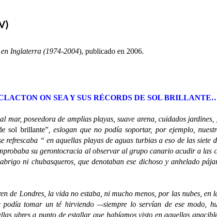
IV)
o en Inglaterra (1974-2004
), publicado en 2006.
CLACTON ON SEA Y SUS RÉCORDS DE SOL BRILLANTE
ar, poseedora de amplias playas, suave arena, cuidados jardines, 
e sol brillante”
, eslogan que no podía soportar, por ejemplo, nuest
se refrescaba “ en aquellas playas de aguas turbias a eso de las sie
mprobaba su gerontocracia al observar al grupo canario acudir a las 
 abrigo ni chubasqueros, que denotaban ese dichoso y anhelado pájaro
e Londres, la vida no estaba, ni mucho menos, por las nubes, en las
e podía tomar un té hirviendo –-siempre lo servían de ese modo, 
ellas ubres a punto de estallar que habíamos visto en aquellas apacib