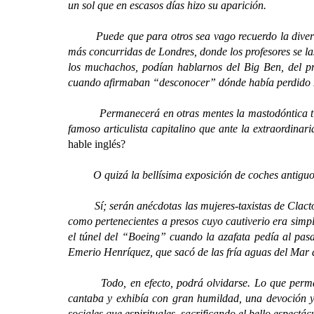
un sol que en escasos días hizo su aparición.
Puede que para otros sea vago recuerdo la divertida
más concurridas de Londres, donde los profesores se la
los muchachos, podían hablarnos del Big Ben, del p
cuando afirmaban “desconocer” dónde había perdido
Permanecerá en otras mentes la mastodóntica ti
famoso articulista capitalino que ante la extraordinar
hable inglés?
O quizá la bellísima exposición de coches antiguos 
Sí; serán anécdotas las mujeres-taxistas de Clacton,
como pertenecientes a presos cuyo cautiverio era simpl
el túnel del “Boeing” cuando la azafata pedía al pas
Emerio Henríquez, que sacó de las fría aguas del Mar 
Todo, en efecto, podrá olvidarse. Lo que permane
cantaba y exhibía con gran humildad, una devoción y
sociales que espirituales, sacrificando el bello espectá