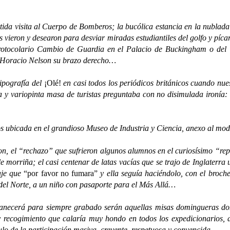
 visita al Cuerpo de Bomberos; la bucólica estancia en la nublada
s vieron y desearon para desviar miradas estudiantiles del golfo y pí
rotocolario Cambio de Guardia en el Palacio de Buckingham o del “
 Horacio Nelson su brazo derecho…
pografía del
¡Olé!
en casi todos los periódicos británicos cuando nue
ia y variopinta masa de turistas preguntaba con no disimulada ironía
ubicada en el grandioso Museo de Industria y Ciencia, anexo al modé
 el “rechazo” que sufrieron algunos alumnos en el curiosísimo “rep
e morriña; el casi centenar de latas vacías que se trajo de Inglaterra 
aje que
“por favor no fumara”
y ella seguía haciéndolo, con el broche
del Norte, a un niño con pasaporte para el Más Allá…
cerá para siempre grabado serán aquellas misas domingueras do
 recogimiento que calaría muy hondo en todos los expedicionarios, 
culo de la participación masiva, creyente, respetuosa y convencida.