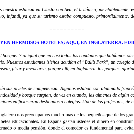
ra estancia en Clacton-on-Sea, el británico, inevitablemente, esb
uo, infantil, ya que su turismo estaba compuesto, primordialmente, d
– – – – – – – – – –
YEN HERMOSOS HOTELES; AQUÍ, EN INGLATERRA, ED
ue. Y al igual que en casi todos los condados que habíamos oteado d
ficio. Nuestros estudiantes isleños acudían al “Ball’s Park”, un colegi
sear, pisar y revolcarse, porque allí, en Inglaterra, los parques, afort
sus niveles de competencia. Algunos estaban con alumnado francés y
ondosidad y bosque surgían, de vez en cuando, las almenas de algún cas
jores edificios eran destinados a colegios. Uno de los profesores, de e
aterra nos preocupamos mucho más de los pequeños que de los grandes
ibetes educacionales. En España gastan ustedes el dinero en construir 
ernado o media pensión, donde el comedor es fundamental para evitar 