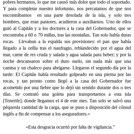
pobres hermanos, lo que me causó más dolor que todo el soportado.
Y para completar nuestro infortunio, nos percatamos de que nos
encontrábamos en una parte desolada de la isla, y solo tres
hombres, que eran pastores, acudieron a auxiliarnos. Uno de ellos
guió al Capitán y a los doctores a la casa del Gobernador, que se
encontraba a 60 o 70 millas, tras las montañas. Tan solo había duras
rocas. Llevaban a la espalda sus provisiones: el pan que había
llegado a la orilla tras el naufragio, reblandecido por el agua del
mar, carne de res cruda y salada y agua salada para beber; y por la
noche descansaron sobre el duro suelo, sin nada más que una
camisa y un chaleco para abrigarse. Llegaron el segundo día por la
tarde: El Capitán había resultado golpeado en una pierna por las
rocas, y tan pronto como llegó a la casa del Gobernador fue
acometido por una fiebre que lo dejó sin sentido durante dos o tres
días. Se contrató una goleta para transportarnos a esta isla
[Tenerife], donde llegamos el 4 de este mes. Tan solo se salvó una
péquenla cantidad de la carga, que se puso a disposición del cónsul
inglés a fin de compensar a los aseguradores.»
«Esta desgracia ocurrió por falta de vigilancia.”