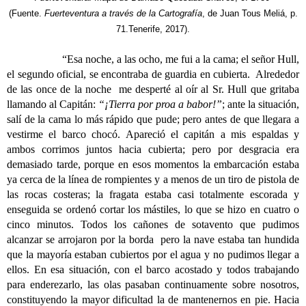
(Fuente.
Fuerteventura a través de la Cartografía
, de Juan Tous Meliá, p.
71.Tenerife, 2017).
“Esa noche, a las ocho, me fui a la cama; el señor Hull,
el segundo oficial, se encontraba de guardia en cubierta. Alrededor
de las once de la noche me desperté al oír al Sr. Hull que gritaba
llamando al Capitán:
“¡Tierra por proa a babor!”
; ante la situación,
salí de la cama lo más rápido que pude; pero antes de que llegara a
vestirme el barco chocó. Apareció el capitán a mis espaldas y
ambos corrimos juntos hacia cubierta; pero por desgracia era
demasiado tarde, porque en esos momentos la embarcación estaba
ya cerca de la línea de rompientes y a menos de un tiro de pistola de
las rocas costeras; la fragata estaba casi totalmente escorada y
enseguida se ordenó cortar los mástiles, lo que se hizo en cuatro o
cinco minutos. Todos los cañones de sotavento que pudimos
alcanzar se arrojaron por la borda pero la nave estaba tan hundida
que la mayoría estaban cubiertos por el agua y no pudimos llegar a
ellos. En esa situación, con el barco acostado y todos trabajando
para enderezarlo, las olas pasaban continuamente sobre nosotros,
constituyendo la mayor dificultad la de mantenernos en pie. Hacia