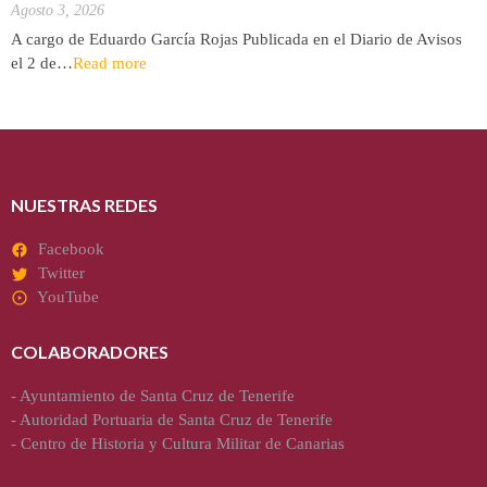
Agosto 3, 2026
A cargo de Eduardo García Rojas Publicada en el Diario de Avisos
el 2 de…
Read more
NUESTRAS REDES
Facebook
Twitter
YouTube
COLABORADORES
-
Ayuntamiento de Santa Cruz de Tenerife
-
Autoridad Portuaria de Santa Cruz de Tenerife
-
Centro de Historia y Cultura Militar de Canarias