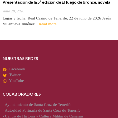
Presentación de la 5ª edición de El fuego de bronce, novela
de Jesús Villanueva
Julio 28, 2026
Lugar y fecha: Real Casino de Tenerife, 22 de julio de 2026 Jesús
Villanueva Jiménez…
Read more
NUESTRAS REDES
Facebook
Twitter
YouTube
COLABORADORES
-
Ayuntamiento de Santa Cruz de Tenerife
-
Autoridad Portuaria de Santa Cruz de Tenerife
-
Centro de Historia y Cultura Militar de Canarias