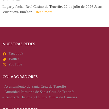
Julio 28, 2026
Lugar y fecha: Real Casino de Tenerife, 22 de julio de 2026 Jesús
Villanueva Jiménez…
Read more
NUESTRAS REDES
Facebook
Twitter
YouTube
COLABORADORES
-
Ayuntamiento de Santa Cruz de Tenerife
-
Autoridad Portuaria de Santa Cruz de Tenerife
-
Centro de Historia y Cultura Militar de Canarias