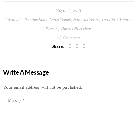
Mayo 24, 2021
Artículos Propios Sobre Otros Temas
,
Nuestras Series
,
Tertulia Y Prensa
Escrita
,
Viñetas Históricas
0 Comments
Share:
Write A Message
Your email address will not be published.