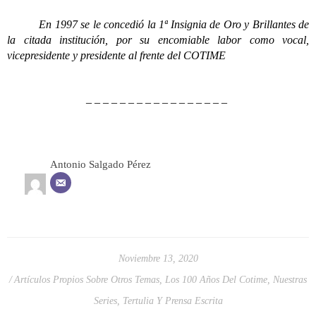
En 1997 se le concedió la 1ª Insignia de Oro y Brillantes de
la citada institución, por su encomiable labor como vocal,
vicepresidente y presidente al frente del COTIME
– – – – – – – – – – – – – – – – –
Antonio Salgado Pérez
Noviembre 13, 2020
Artículos Propios Sobre Otros Temas
,
Los 100 Años Del Cotime
,
Nuestras
Series
,
Tertulia Y Prensa Escrita