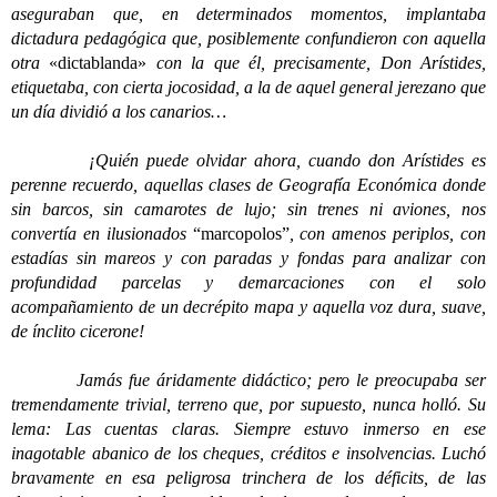
aseguraban que, en determinados momentos, implantaba
dictadura pedagógica que, posiblemente confundieron con aquella
otra
«dictablanda»
con la que él, precisamente, Don Arístides,
etiquetaba, con cierta jocosidad, a la de aquel general jerezano que
un día dividió a los canarios…
¡Quién puede olvidar ahora, cuando don Arístides es
perenne recuerdo, aquellas clases de Geografía Económica donde
sin barcos, sin camarotes de lujo; sin trenes ni aviones, nos
convertía en ilusionados
“marcopolos”
, con amenos periplos, con
estadías sin mareos y con paradas y fondas para analizar con
profundidad parcelas y demarcaciones con el solo
acompañamiento de un decrépito mapa y aquella voz dura, suave,
de ínclito cicerone!
Jamás fue áridamente didáctico; pero le preocupaba ser
tremendamente trivial, terreno que, por supuesto, nunca holló. Su
lema: Las cuentas claras. Siempre estuvo inmerso en ese
inagotable abanico de los cheques, créditos e insolvencias. Luchó
bravamente en esa peligrosa trinchera de los déficits, de las