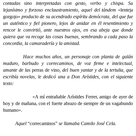
contadas sino interpretadas con gesto, verbo y chispa. Su
lejanísimo y forzoso enclaustramiento, aquel del tándem
«lenteja
gorgojo»
producto de su acendrado espíritu demócrata, del que fue
un auténtico y fiel pionero, lejos de anidar en él resentimiento y
rencor le convirtió, ante nuestros ojos, en esa abeja que donde
quiera que va recoge las cosas buenas, sembrando a cada paso la
concordia, la camaradería y la amistad.
Hace muchos años, un personaje con planta de galán
maduro, barbudo y correcaminos, de voz firme e intelectual,
amante de las
perras de vino
, del buen yantar y de la tertulia, que
escribía novelas, le dedicó una a Don Arístides, con el siguiente
texto:
«A mí entrañable Arístides Ferrer, amigo de ayer de
hoy y de mañana, con el fuerte abrazo de siempre de un vagabundo
humano».
Aquel
“correcaminos”
se llamaba Camilo José Cela.