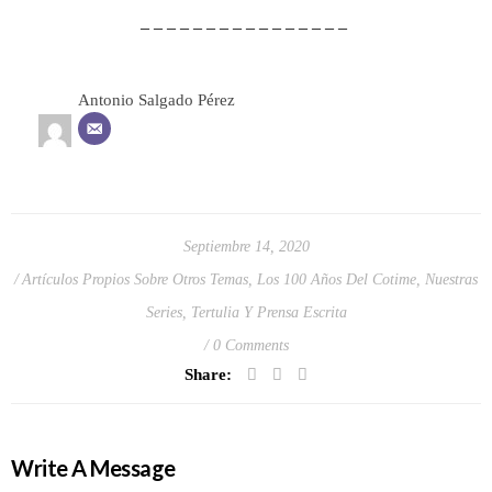
– – – – – – – – – – – – – – – –
Antonio Salgado Pérez
Septiembre 14, 2020
Artículos Propios Sobre Otros Temas
,
Los 100 Años Del Cotime
,
Nuestras
Series
,
Tertulia Y Prensa Escrita
0 Comments
Share:
Write A Message