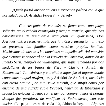
¿Quién podrá olvidar aquella interjección poética con la que
nos saludaba, D. Arístides Ferrer?:
«¡Salve!»
Con sus gafas de ver más, su frente como una playa
solitaria, aquel cabello ensortijado y siempre revuelto, que algunos
caricaturistas de vanguardia tradujeron en guarismos, Don
Arístides, así, a secas, era más que la utópica institución, un nexo
de presencia tan familiar como nuestras propias familias.
Muchísimos de nosotros le conocimos en aquella señorial mansión
que siempre se conocerá por la Escuela de Comercio, donación de
Imeldo Serís, marqués de Villasegura, que sigue rematada por dos
medallones de los bustos de Viera y Clavijo y Agustín de
Bethencourt. Tan céntrico y entrañable lugar fue el tagoror donde
conocimos a aquel arafero,
«soy Aristidof de Arafuria»
, nos decía
con cierto orgullo , de minúsculo maletín, que surgía como por
encanto de una sufrida rubia Peugeot, henchida de tubérculos y
productos avícolas. Luego, con el tiempo, comprendimos el porqué
siempre fue partidario de modificar el Padrenuestro, con este
inicio:
«La papa nuestra de cada día, dádnosla hoy…»
. Algunos