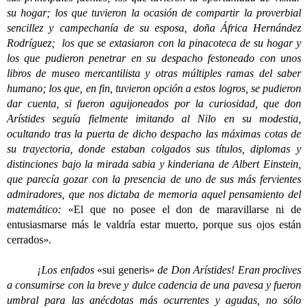
su hogar; los que tuvieron la ocasión de compartir la proverbial
sencillez y campechanía de su esposa, doña África Hernández
Rodríguez; los que se extasiaron con la pinacoteca de su hogar y
los que pudieron penetrar en su despacho festoneado con unos
libros de museo mercantilista y otras múltiples ramas del saber
humano; los que, en fin, tuvieron opción a estos logros, se pudieron
dar cuenta, si fueron aguijoneados por la curiosidad, que don
Arístides seguía fielmente imitando al Nilo en su modestia,
ocultando tras la puerta de dicho despacho las máximas cotas de
su trayectoria, donde estaban colgados sus títulos, diplomas y
distinciones bajo la mirada sabia y kinderiana de Albert Einstein,
que parecía gozar con la presencia de uno de sus más fervientes
admiradores, que nos dictaba de memoria aquel pensamiento del
matemático:
«El que no posee el don de maravillarse ni de
entusiasmarse más le valdría estar muerto, porque sus ojos están
cerrados»
.
¡Los enfados
«sui generis»
de Don Arístides! Eran proclives
a consumirse con la breve y dulce cadencia de una pavesa y fueron
umbral para las anécdotas más ocurrentes y agudas, no sólo