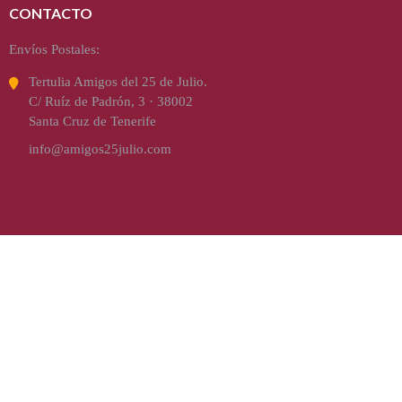
CONTACTO
Envíos Postales:
Tertulia Amigos del 25 de Julio.
C/ Ruíz de Padrón, 3 · 38002
Santa Cruz de Tenerife
info@amigos25julio.com