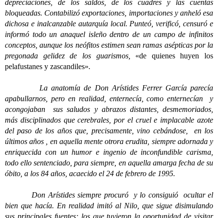
depreciaciones, de los saldos, de los cuadres y las cuentas
bloqueadas. Contabilizó exportaciones, importaciones y anheló esa
dichosa e inalcanzable autarquía local. Punteó, verificó, censuró e
informó todo un anaquel isleño dentro de un campo de infinitos
conceptos, aunque los neófitos estimen sean ramas asépticas por la
pregonada gelidez de los guarismos,
«de quienes huyen los
pelafustanes y zascandiles»
.
La anatomía de Don Arístides Ferrer García parecía
apabullarnos, pero en realidad, enternecía, como enternecían y
acongojaban sus saludos y abrazos distantes, desmemoriados,
más disciplinados que cerebrales, por el cruel e implacable azote
del paso de los años que, precisamente, vino cebándose, en los
últimos años , en aquella mente otrora erudita, siempre adornada y
enriquecida con un humor e ingenio de inconfundible carisma,
todo ello sentenciado, para siempre, en aquella amarga fecha de su
óbito, a los 84 años, acaecido el 24 de febrero de 1995.
Don Arístides siempre procuró y lo consiguió ocultar el
bien que hacía. En realidad imitó al Nilo, que sigue disimulando
sus principales fuentes; los que tuvieron la oportunidad de visitar