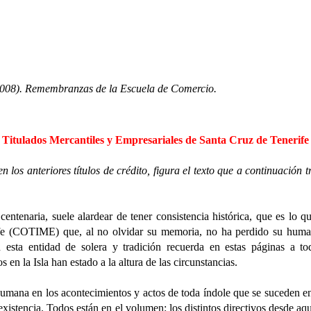
08). Remembranzas de la Escuela de Comercio.
 de Titulados Mercantiles y Empresariales de Santa Cruz de Tener
n los anteriores títulos de crédito, figura el texto que a continuaci
suele alardear de tener consistencia histórica, que es lo que l
ife (COTIME) que, al no olvidar su memoria, no ha perdido su huma
esta entidad de solera y tradición recuerda en estas páginas a t
 en la Isla han estado a la altura de las circunstancias.
los acontecimientos y actos de toda índole que se suceden en la n
existencia. Todos están en el volumen: los distintos directivos desde aqu