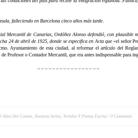
 las condiciones del país para recibir la emigración española. Publica,
a, falleciendo en Barcelona cinco años más tarde.
ercantil de Canarias, Ordóñez Alonso defendió, con plausible mes
echa 24 de abril de 1925, donde se especifica en Acta que
«el señor Pr
cmo. Ayuntamiento de esta ciudad, al reformar el artículo del Reg
o de Profesor o Contador Mercantil, que era antes indispensable para ing
– – – – – – – – – – – – – – – – –
0 Años Del Cotime
,
Nuestras Series
,
Tertulia Y Prensa Escrita
0 Comments