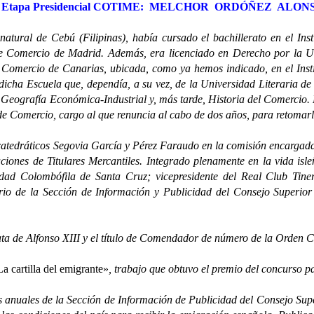
ª Etapa Presidencial COTIME: MELCHOR ORDÓÑEZ ALON
atural de Cebú (Filipinas), había cursado el bachillerato en el Inst
de Comercio de Madrid. Además, era licenciado en Derecho por la U
e Comercio de Canarias, ubicada, como ya hemos indicado, en el Ins
dicha Escuela que, dependía, a su vez, de la Universidad Literaria de 
Geografía Económica-Industrial y, más tarde, Historia del Comercio. 
 de Comercio, cargo al que renuncia al cabo de dos años, para retomar
dráticos Segovia García y Pérez Faraudo en la comisión encargada d
iones de Titulares Mercantiles. Integrado plenamente en la vida isl
edad Colombófila de Santa Cruz; vicepresidente del Real Club Tiner
ario de la Sección de Información y Publicidad del Consejo Superior
de Alfonso XIII y el título de Comendador de número de la Orden Civ
a cartilla del emigrante»
, trabajo que obtuvo el premio del concurso 
uales de la Sección de Información de Publicidad del Consejo Supe