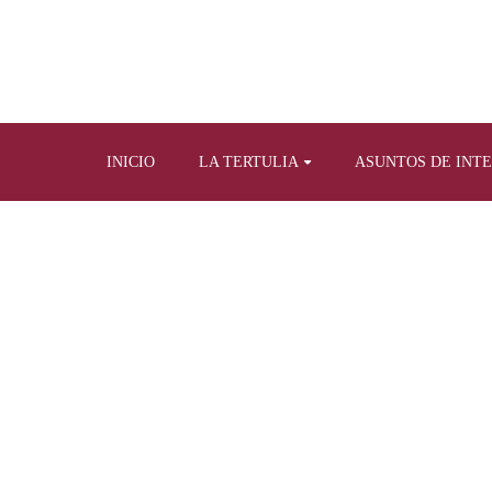
INICIO
LA TERTULIA
ASUNTOS DE INT
Home
Tertulia y prensa escrit