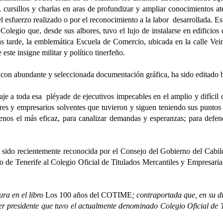
as, cursillos y charlas en aras de profundizar y ampliar conocimientos 
el esfuerzo realizado o por el reconocimiento a la labor desarrollada. E
Colegio que, desde sus albores, tuvo el lujo de instalarse en edificio
 tarde, la emblemática Escuela de Comercio, ubicada en la calle Vein
ste insigne militar y político tinerfeño.
abundante y seleccionada documentación gráfica, ha sido editado b
oda esa pléyade de ejecutivos impecables en el amplio y difícil camp
ores y empresarios solventes que tuvieron y siguen teniendo sus puntos
menos el más eficaz, para canalizar demandas y esperanzas; para defen
recientemente reconocida por el Consejo del Gobierno del Cabildo 
o de Tenerife al Colegio Oficial de Titulados Mercantiles y Empresarial
ra en el libro
Los 100 años del COTIME
; contraportada que, en su 
mer presidente que tuvo el actualmente denominado Colegio Oficial de 