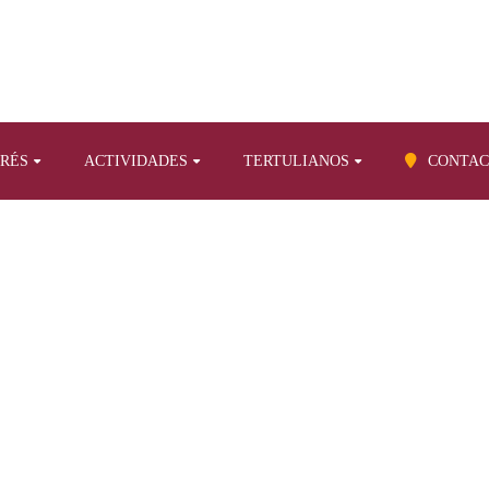
ERÉS
ACTIVIDADES
TERTULIANOS
CONTAC
BLOG
a
Artículos propios sobre otros temas
Los 100 años del COTIM