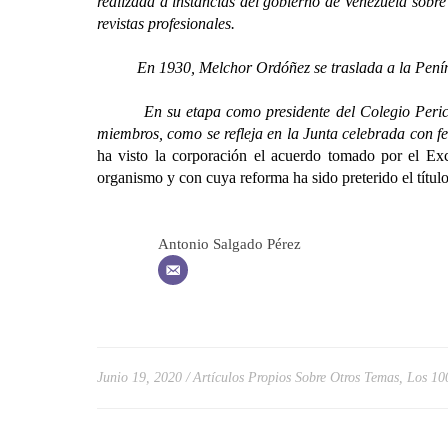
realizada a instancias del gobierno de Venezuela sobre
revistas profesionales.
En 1930, Melchor Ordóñez se traslada a la Penínsul
En su etapa como presidente del Colegio Pericial M
miembros, como se refleja en la Junta celebrada con f
ha visto la corporación el acuerdo tomado por el Ex
organismo y con cuya reforma ha sido preterido el títul
Antonio Salgado Pérez
Junio 19, 2020
Artículos Propios Sobre Otros Temas
,
Los 10