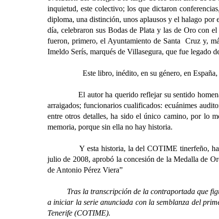
inquietud, este colectivo; los que dictaron conferenci
diploma, una distinción, unos aplausos y el halago por 
día, celebraron sus Bodas de Plata y las de Oro con el 
fueron, primero, el Ayuntamiento de Santa Cruz y, más
Imeldo Serís, marqués de Villasegura, que fue legado de e
Este libro, inédito, en su género, en España, con 
El autor ha querido reflejar su sentido homenaje a t
arraigados; funcionarios cualificados: ecuánimes audit
entre otros detalles, ha sido el único camino, por lo 
memoria, porque sin ella no hay historia.
Y esta historia, la del COTIME tinerfeño, ha sido 
julio de 2008, aprobó la concesión de la Medalla de Or
de Antonio Pérez Viera”
Tras la transcripción de la contraportada que figu
a iniciar la serie anunciada con la semblanza del pri
Tenerife (COTIME).