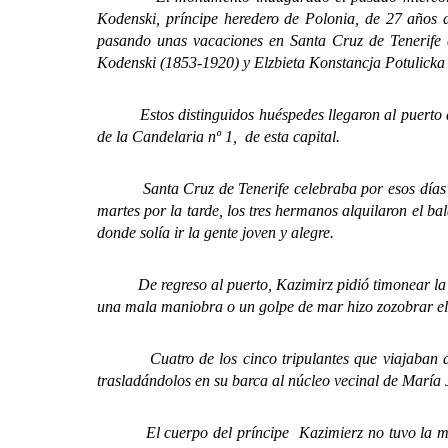
Kodenski, príncipe heredero de Polonia, de 27 años 
pasando unas vacaciones en Santa Cruz de Tenerife
Kodenski (1853-1920) y Elzbieta Konstancja Potulicka
Estos distinguidos huéspedes llegaron al puerto de 
de la Candelaria nº 1, de esta capital.
Santa Cruz de Tenerife celebraba por esos días las fi
martes por la tarde, los tres hermanos alquilaron el b
donde solía ir la gente joven y alegre.
De regreso al puerto, Kazimirz pidió timonear la emb
una mala maniobra o un golpe de mar hizo zozobrar el b
Cuatro de los cinco tripulantes que viajaban a bor
trasladándolos en su barca al núcleo vecinal de María 
El cuerpo del príncipe Kazimierz no tuvo la misma s