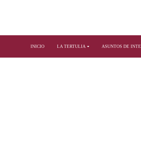
INICIO
LA TERTULIA
ASUNTOS DE INT
Home
Tertulia y prensa escrita
Artículos propios sobre otro