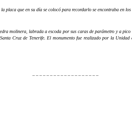
a que en su día se colocó para recordarlo se encontraba en los risco
a molinera, labrada a escoda por sus caras de parámetro y a pico fin
e Santa Cruz de Tenerife. El monumento fue realizado por la Unidad 
– – – – – – – – – – – – – – – – – – –