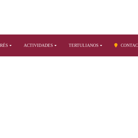
ERÉS
ACTIVIDADES
TERTULIANOS
CONTAC
BLOG
s temas
La placa en recuerdo del príncipe polaco Casimiro Sapihe
13)