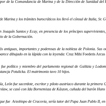
por de la Comandancia de Marina y de la Dirección de Sanidad del Pu
rina y los trámites burocráticos los llevó el cónsul de Italia, Sr. Ga
aquín Santos y Ecay, en presencia de los príncipes supervivientes, 
rio de la Gobernación.
iguas, importantes y poderosas de la nobleza de Polonia. Sus oríg
parece dibujado en la lápida con la leyenda:
Cruz Mihi Foederis Arcus
lítico y miembro del parlamento regional de Galitzia y Lodomeri
ancja Potulicka. El matrimonio tuvo 10 hijos.
n fue sacerdote, escritor y piloto austriaco durante la primera Gu
yslaw, se casó con Ida Bornemisza de Kászon, cuñada del barón Hans
fue Arzobispo de Cracovia, sería tutor del Papa Juan Pablo II, en e