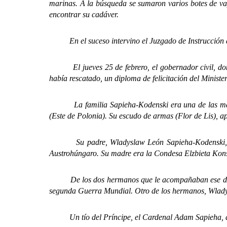
marinas. A la búsqueda se sumaron varios botes de va
encontrar su cadáver.
En el suceso intervino el Juzgado de Instrucción de Ma
El jueves 25 de febrero, el gobernador civil, don Jo
había rescatado, un diploma de felicitación del Ministe
La familia Sapieha-Kodenski era una de las más ant
(Este de Polonia). Su escudo de armas (Flor de Lis), a
Su padre, Wladyslaw León Sapieha-Kodenski, fue po
Austrohúngaro. Su madre era la Condesa Elzbieta Konst
De los dos hermanos que le acompañaban ese día, Leó
segunda Guerra Mundial.
Otro de los hermanos, Wlad
Un tío del Príncipe, el Cardenal Adam Sapieha, que 