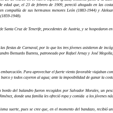
de edad que, el 23 de febrero de 1909, pereció ahogado en las cos
 en compañía de sus hermanos menores León (1883-1944) y Aleksa
 (1859-1948).
Santa Cruz de Tenerife, procedentes de Austria, y se hospedaron en 
estas de Carnaval, por lo que los tres jóvenes asistieron de incógni
alandro
Bernardo Barrera
, patroneado por Rafael Arnay y José Megolla, 
arcación. Para aprovechar el fuerte viento favorable viajaban con l
arco y todos cayeron al agua; ante la imposibilidad de ganar la costa
do del balandro fueron recogidos por Salvador Morales, un pescad
Jiménez, donde una familia les ofreció ropa y comida a los jóvenes ná
uerte, pues se cree que, en el momento del bandazo, recibió un go