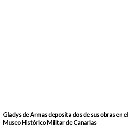
deposita
dos de sus
obras en el
Museo
Histórico
Militar de
Canarias
Gladys de Armas deposita dos de sus obras en el
Museo Histórico Militar de Canarias