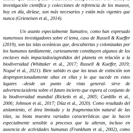
investigación científica y colecciones de referencia de los museos,
hoy en día, diríase, son más necesarios y están más vigentes que
nunca (Grieneisen
et al.
, 2014).
Un asunto especialmente llamativo, como han expresado
numerosos investigadores sobre el tema, caso de Russell & Kueffer
(2019), son las islas oceánicas que, descubiertas y colonizadas por
los humanos tardíamente, curiosamente constituyen algunos de los
enclaves más impactados/agredidos del planeta en relación a la
biodiversidad (Whittaker
et al
., 2017; Russell & Kueffer, 2019;
Nogué
et al
., 2021). Bien sabido es que las tasas de extinción son
desproporcionadamente altas en ellas y lo que sucede en estos
lugares –desde un punto de vista general- sirve de
advertencia/alerta sobre el futuro incierto que espera al conjunto de
la biodiversidad mundial (Ricketts
et al
., 2005; Cardillo
et al
.,
2006; Johnson
et al
., 2017; Díaz
et al
., 2020). Como resultado del
aislamiento, el área limitada y la fragmentación natural de las
islas, su biota muestra variadas características que la hacen
especialmente sensible a procesos que la alteran, incluso en
ausencia de actividades humanas (Frankham
et al
., 2002), como