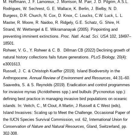
M. Hoffmann, J. F. Lamoreux, J. Morrison, M. Parr, J. D. Pilgrim, A.S.L.
Rodrigues, W. Sechrest, G. E. Wallace, K. Berlin, J. Bielby, N. D.
Burgess, D.R. Church, N. Cox, D. Knox, C. Loucks, C.W. Luck, L. L.
Master, R. Moore, R. Naidoo, R. Ridgely, G.E. Schatz, G. Shire, H.
Strand, W. Wettengel & E. Wikramanayak (2005). Pinpointing and
preventing imminent extinctions.
Proc. Natl. Acad. Sci. USA
102, 18497–
18501.
Rohwer, V. G., Y. Rohwer & C. B. Dillman CB (2022) Declining growth of
natural history collections fails future generations.
PLoS Biology,
20(4):
e3001613.
Russell, J. C. & Christoph Kueffer (2019). Island Biodiversity in the
Anthropocene.
Annual Review of Environment and Resources
, 44:31–60.
Saavedra, S. & S. Reynolds (2019). Eradication and control programmes
for invasive mynas (Acridotheres spp.) and bulbuls (Pycnonotus spp.):
defining best practice in managing invasive bird populations on oceanic
islands. In: Veitch, C., M Clout, A Martin, J Russell & C West (eds),
Island Invasives: Scaling up to Meet the Challenge. Occasional Paper of
the IUCN Species Survival Commission, vol. 62, I
nternational Union for
Conservation of Nature and Natural Resources,
Gland, Switzerland, pp.
302-308.