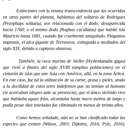
Extinciones con la misma transcendencia que las ocurridas
en otras partes del planeta, hablamos del solitario de Rodrigues
(
Pezophaps solitaria
), ave relacionada con el dodo, desaparecida
hacia 1760; o el mismo dodo (
Raphus cucullatus
) que habitó isla
Mauricio hasta 1681, cuando fue cruelmente aniquilado.
Pinguinus
impennis
, el alca gigante de Terranova, extinguida a mediados del
siglo XIX, debido a capturas abusivas.
También, la vaca marina de Steller (
Hydrodamalis gigas
)
que vivió a finales del siglo XVIII (amplias poblaciones) en el
cinturón de islas que une Asia con América, allá, en la zona Ártica.
En este caso, fue tal la utilización de su carne, grasa y pieles, unido
a la docilidad de estos seres indefensos que no temían al humano
(se acercaban alegres ante su presencia), que el único sirénido vivo
que habitaba aguas frías, alcanzaba hasta nueve metros de largo y
podía pesar diez toneladas fue eliminado en menos de treinta años.
Como hemos señalado, aún no se han clasificado todas las
especies que existen (Wilson, 2003; Dijkstra, 2016; Pyle, 2016),