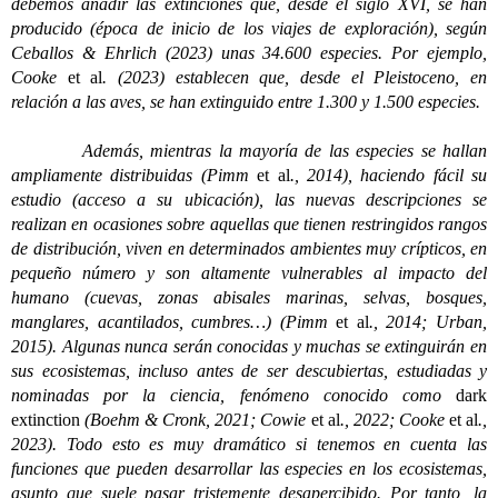
debemos añadir las extinciones que, desde el siglo XVI, se han
producido (época de inicio de los viajes de exploración), según
Ceballos & Ehrlich (2023) unas 34.600 especies. Por ejemplo,
Cooke
et al
. (2023) establecen que, desde el Pleistoceno, en
relación a las aves, se han extinguido entre 1.300 y 1.500 especies.
Además, mientras la mayoría de las especies se hallan
ampliamente distribuidas (Pimm
et al
., 2014), haciendo fácil su
estudio (acceso a su ubicación), las nuevas descripciones se
realizan en ocasiones sobre aquellas que tienen restringidos rangos
de distribución, viven en determinados ambientes muy crípticos, en
pequeño número y son altamente vulnerables al impacto del
humano (cuevas, zonas abisales marinas, selvas, bosques,
manglares, acantilados, cumbres…) (Pimm
et al
., 2014; Urban,
2015). Algunas nunca serán conocidas y muchas se extinguirán en
sus ecosistemas, incluso antes de ser descubiertas, estudiadas y
nominadas por la ciencia, fenómeno conocido como
dark
extinction
(Boehm & Cronk, 2021; Cowie
et al
., 2022; Cooke
et al
.,
2023). Todo esto es muy dramático si tenemos en cuenta las
funciones que pueden desarrollar las especies en los ecosistemas,
asunto que suele pasar tristemente desapercibido. Por tanto, la