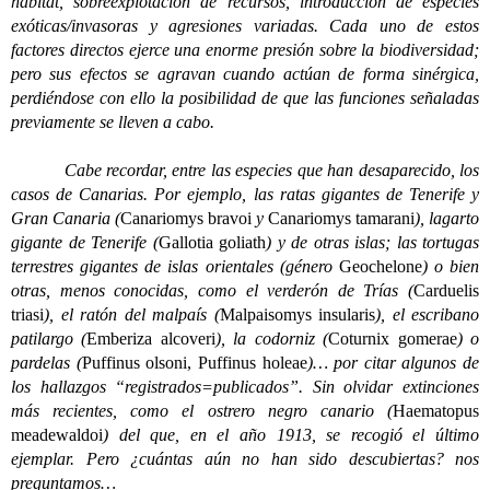
hábitat, sobreexplotación de recursos, introducción de especies
exóticas/invasoras y agresiones variadas. Cada uno de estos
factores directos ejerce una enorme presión sobre la biodiversidad;
pero sus efectos se agravan cuando actúan de forma sinérgica,
perdiéndose con ello la posibilidad de que las funciones señaladas
previamente se lleven a cabo.
Cabe recordar, entre las especies que han desaparecido, los
casos de Canarias. Por ejemplo, las ratas gigantes de Tenerife y
Gran Canaria (
Canariomys bravoi
y
Canariomys tamarani
), lagarto
gigante de Tenerife (
Gallotia goliath
) y de otras islas; las tortugas
terrestres gigantes de islas orientales (género
Geochelone
) o bien
otras, menos conocidas, como el verderón de Trías (
Carduelis
triasi
), el ratón del malpaís (
Malpaisomys insularis
), el escribano
patilargo (
Emberiza alcoveri
), la codorniz (
Coturnix gomerae
) o
pardelas (
Puffinus olsoni, Puffinus holeae
)… por citar algunos de
los hallazgos “registrados=publicados”. Sin olvidar extinciones
más recientes, como el ostrero negro canario (
Haematopus
meadewaldoi
) del que, en el año 1913, se recogió el último
ejemplar. Pero ¿cuántas aún no han sido descubiertas? nos
preguntamos…