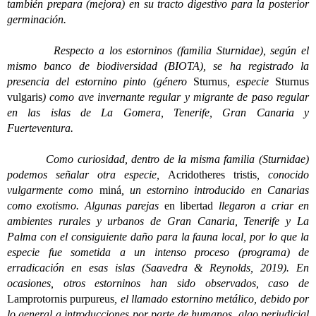
también prepara (mejora) en su tracto digestivo para la posterior
germinación.
Respecto a los estorninos (familia Sturnidae), según el
mismo banco de biodiversidad (BIOTA), se ha registrado la
presencia del estornino pinto (género
Sturnus
, especie
Sturnus
vulgaris
) como ave invernante regular y migrante de paso regular
en las islas de La Gomera, Tenerife, Gran Canaria y
Fuerteventura.
Como curiosidad, dentro de la misma familia (Sturnidae)
podemos señalar otra especie,
Acridotheres tristis
, conocido
vulgarmente como
miná
, un estornino introducido en Canarias
como exotismo. Algunas parejas
en libertad
llegaron a criar en
ambientes rurales y urbanos de Gran Canaria, Tenerife y La
Palma con el consiguiente daño para la fauna local, por lo que la
especie fue sometida a un intenso proceso (programa) de
erradicación en esas islas (Saavedra & Reynolds, 2019). En
ocasiones, otros estorninos han sido observados, caso de
Lamprotornis purpureus
, el llamado estornino metálico, debido por
lo general a introducciones por parte de humanos, algo perjudicial