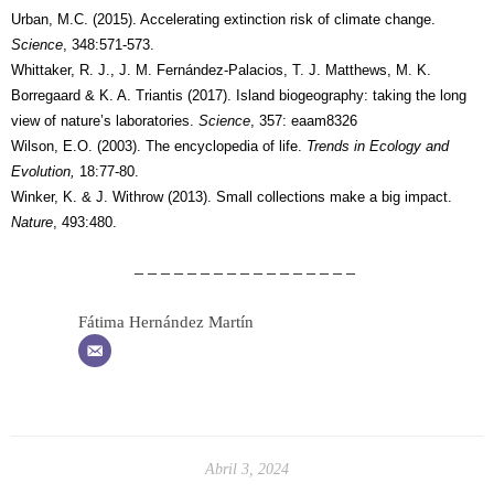
Urban, M.C. (2015). Accelerating extinction risk of climate change.
Science
, 348:571-573.
Whittaker, R. J., J. M. Fernández-Palacios, T. J. Matthews, M. K.
Borregaard & K. A. Triantis (2017). Island biogeography: taking the long
view of nature’s laboratories.
Science
, 357: eaam8326
Wilson, E.O. (2003). The encyclopedia of life.
Trends in Ecology and
Evolution,
18:77-80.
Winker, K. & J. Withrow (2013). Small collections make a big impact.
Nature
, 493:480.
– – – – – – – – – – – – – – – – –
Fátima Hernández Martín
Abril 3, 2024