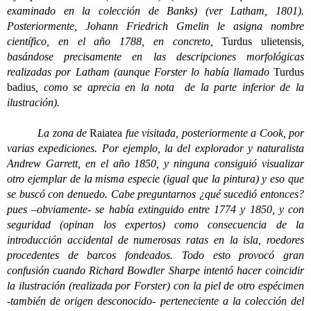
examinado en la colección de Banks) (ver Latham, 1801).
Posteriormente, Johann Friedrich Gmelin le asigna nombre
científico, en el año 1788, en concreto,
Turdus ulietensis
,
basándose precisamente en las descripciones morfológicas
realizadas por Latham (aunque Forster lo había llamado
Turdus
badius
, como se aprecia en la nota de la parte inferior de la
ilustración).
La zona de
Raiatea
fue visitada, posteriormente a Cook, por
varias expediciones. Por ejemplo, la del explorador y naturalista
Andrew Garrett, en el año 1850, y ninguna consiguió visualizar
otro ejemplar de la misma especie (igual que la pintura) y eso que
se buscó con denuedo. Cabe preguntarnos ¿qué sucedió entonces?
pues –obviamente- se había extinguido entre 1774 y 1850, y con
seguridad (opinan los expertos) como consecuencia de la
introducción accidental de numerosas ratas en la isla, roedores
procedentes de barcos fondeados. Todo esto provocó gran
confusión cuando Richard Bowdler Sharpe intentó hacer coincidir
la ilustración (realizada por Forster) con la piel de otro espécimen
-también de origen desconocido- perteneciente a la colección del