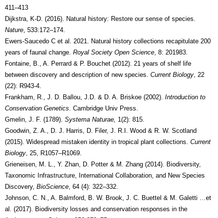
411–413
Dijkstra, K-D. (2016). Natural history: Restore our sense of species.
Nature
, 533:172–174.
Ewers-Saucedo C et al. 2021. Natural history collections recapitulate 200
years of faunal change.
Royal Society Open Science
, 8: 201983.
Fontaine, B., A. Perrard & P. Bouchet (2012). 21 years of shelf life
between discovery and description of new species.
Current Biology
, 22
(22): R943-4.
Frankham, R., J. D. Ballou, J.D. & D. A. Briskoe (2002).
Introduction to
Conservation Genetics
. Cambridge Univ Press.
Gmelin, J. F. (1789).
Systema Naturae,
1(2): 815.
Goodwin, Z. A., D. J. Harris, D. Filer, J. R.I. Wood & R. W. Scotland
(2015). Widespread mistaken identity in tropical plant collections.
Current
Biology
, 25, R1057–R1069.
Grieneisen, M. L., Y. Zhan, D. Potter & M. Zhang (2014). Biodiversity,
Taxonomic Infrastructure, International Collaboration, and New Species
Discovery,
BioScience
, 64 (4): 322–332.
Johnson, C. N., A. Balmford, B. W. Brook, J. C. Buettel & M. Galetti …et
al. (2017). Biodiversity losses and conservation responses in the