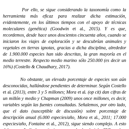
Por ello, se sigue considerando la taxonomía como la
herramienta más eficaz para realizar dicha estimación,
evidentemente, en los últimos tiempos con el apoyo de técnicas
moleculares (genética) (Goodwin
et al
., 2015). Y es que,
recordemos, desde hace unos doscientos cincuenta años, cuando se
iniciaron los viajes de exploración y se descubrían animales y
vegetales en tierras ignotas, gracias a dicha disciplina, alrededor
de 1.900.000 especies han sido descritas, la gran mayoría en el
medio terrestre. Respecto medio marino sólo 250.000 (es decir un
16%) (Costello & Chaudhary, 2017).
No obstante, un elevado porcentaje de especies son aún
desconocidas, hallándose pendientes de determinar. Según Costello
et al
. (2013), entre 3 y 5 millones; Mora
et al
. (op cit) dan cifras de
un millón y medio y Chapman (2009) unos once millones, es decir,
variables según las fuentes consultadas. Señalemos, por otro lado,
que el dato (susceptible de discusión) sobre porcentaje de
descripción anual (6.000 especies/año, Mora
et al
., 2011; 17.000
especies/año, Fontaine
et al
., 2012), sigue siendo complejo. A esto