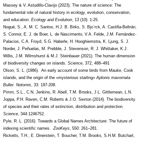
Massey & V. Astudillo-Clavijo (2023). The nature of science: The
fundamental role of natural history in ecology, evolution, conservation,
and education.
Ecology and Evolution
, 13 (10): 1-25.
Nogué, S., A. M. C. Santos, H.J. B. Birks, S. Bjo¨rck, A. Castilla-Beltrán,
S. Connor, E. J. de Boer, L. de Nascimento, V.A. Felde, J.M. Fernández-
Palacios, C.A. Froyd, S.G. Haberle, H. Hooghiemstra, K. Ljung, S. J.
Norder, J. Peñuelas, M. Prebble, J. Stevenson, R. J. Whittaker, K.J.
Willis, J.M. Wilmshurst & M.J. Steinbauer (2021). The human dimension
of biodiversity changes on islands.
Science
, 372, 488–491
Olson, S. L. (1986). An early account of some birds from Mauke, Cook
islands, and the origin of the «mysterious starling»
Aplonis mavornata
Buller. Notornis
, 33: 197-208.
Pimm, S.L., C.N. Jenkins, R. Abell, T.M. Brooks, J.L. Gittlemean, L.N.
Joppa, P.H. Raven, C.M. Roberts & J.O. Sexton (2014). The biodiversity
of species and their rates of extinction, distribution and protection.
Science
, 344:1246752.
Pyle, R. L. (2016). Towards a Global Names Architecture: The future of
indexing scientific names.
ZooKeys
, 550: 261–281.
Ricketts, T.H., E. Dinerstein, T. Boucher, T.M. Brooks, S.H.M. Butchart,