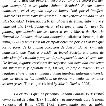
El artista que pintó el nuevo organismo fue Georg Forster,
que acompañó a su padre, Johann Reinhold Forster, como
naturalista, en el segundo viaje de James Cook por el Pacífico.
Durante esa larga travesía visitaron
Raiatea
(enclave situado en las
islas Sociedad, Polinesia, a 210 km al oeste de Tahití) entre mayo y
junio del año 1774, donde vieron el curioso animal (un ave). Su
pintura, que actualmente se conserva en el Museo de Historia
Natural de Londres, tiene una anotación:
«Raiatea, hembra, 1 de
junio, 1774»
y representa un ejemplar obtenido por los Forster, que
formó parte de la amplia colección de Joseph Banks, eminente
naturalista que llegó a presidir la Royal Society, una pieza de
colección (piel tratada y preparada) desaparecida misteriosamente.
De hecho, algunos escritores de suspense han novelado este tema
tan interesante y apuntan que, tal vez, el propio Joseph Banks
regalase el ave a una enigmática dama (también naturalista) con la
que -se decía en los mentideros de época- mantenía un romance
secreto (véase
The conjurer’s bird
by Martin Davies, 2006).
Lo cierto es que, en principio, Johann Latham lo describió
como
zorzal de bahía (Bay Thrush)
en su importante obra
General
Synopsis of Birds
(1781–1785) (comentando que lo había