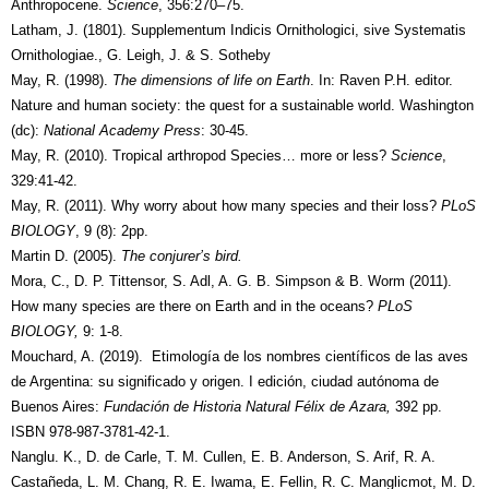
Anthropocene.
Science
, 356:270–75.
Latham, J. (1801). Supplementum Indicis Ornithologici, sive Systematis
Ornithologiae., G. Leigh, J. & S. Sotheby
May, R. (1998).
The dimensions of life on Earth
. In: Raven P.H. editor.
Nature and human society: the quest for a sustainable world. Washington
(dc):
National Academy Press
: 30-45.
May, R. (2010). Tropical arthropod Species… more or less?
Science
,
329:41-42.
May, R. (2011). Why worry about how many species and their loss?
PLoS
BIOLOGY
, 9 (8): 2pp.
Martin D. (2005).
The conjurer’s bird.
Mora, C., D. P. Tittensor, S. Adl, A. G. B. Simpson & B. Worm (2011).
How many species are there on Earth and in the oceans?
PLoS
BIOLOGY,
9: 1-8.
Mouchard, A. (2019). Etimología de los nombres científicos de las aves
de Argentina: su significado y origen. I edición, ciudad autónoma de
Buenos Aires:
Fundación de Historia Natural Félix de Azara,
392 pp.
ISBN 978-987-3781-42-1.
Nanglu. K., D. de Carle, T. M. Cullen, E. B. Anderson, S. Arif, R. A.
Castañeda, L. M. Chang, R. E. Iwama, E. Fellin, R. C. Manglicmot, M. D.