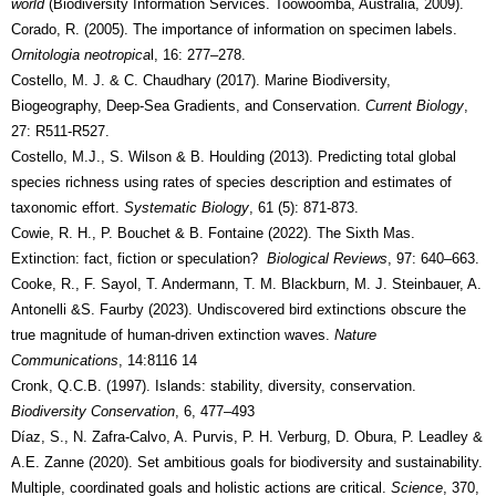
world
(Biodiversity Information Services. Toowoomba, Australia, 2009).
Corado, R. (2005). The importance of information on specimen labels.
Ornitologia neotropica
l, 16: 277–278.
Costello, M. J. & C. Chaudhary (2017). Marine Biodiversity,
Biogeography, Deep-Sea Gradients, and Conservation.
Current Biology
,
27: R511-R527.
Costello, M.J., S. Wilson & B. Houlding (2013). Predicting total global
species richness using rates of species description and estimates of
taxonomic effort.
Systematic Biology
, 61 (5): 871-873.
Cowie, R. H., P. Bouchet & B. Fontaine (2022). The Sixth Mas.
Extinction: fact, fiction or speculation?
Biological Reviews
, 97: 640–663.
Cooke, R., F. Sayol, T. Andermann, T. M. Blackburn, M. J. Steinbauer, A.
Antonelli &S. Faurby (2023). Undiscovered bird extinctions obscure the
true magnitude of human-driven extinction waves.
Nature
Communications
, 14:8116 14
Cronk, Q.C.B. (1997). Islands: stability, diversity, conservation.
Biodiversity Conservation
, 6, 477–493
Díaz, S., N. Zafra-Calvo, A. Purvis, P. H. Verburg, D. Obura, P. Leadley &
A.E. Zanne (2020). Set ambitious goals for biodiversity and sustainability.
Multiple, coordinated goals and holistic actions are critical.
Science
, 370,