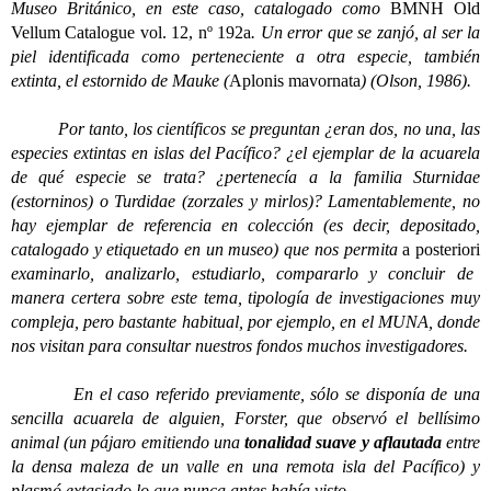
Museo Británico, en este caso, catalogado como
BMNH Old
Vellum Catalogue vol. 12, nº 192a
. Un error que se zanjó, al ser la
piel identificada como perteneciente a otra especie, también
extinta, el estornido de Mauke (
Aplonis mavornata
) (Olson, 1986).
Por tanto, los científicos se preguntan ¿eran dos, no una, las
especies extintas en islas del Pacífico? ¿el ejemplar de la acuarela
de qué especie se trata? ¿pertenecía a la familia Sturnidae
(estorninos) o Turdidae (zorzales y mirlos)? Lamentablemente, no
hay ejemplar de referencia en colección (es decir, depositado,
catalogado y etiquetado en un museo) que nos permita
a posteriori
examinarlo, analizarlo, estudiarlo, compararlo y concluir de
manera certera sobre este tema, tipología de investigaciones muy
compleja, pero bastante habitual, por ejemplo, en el MUNA, donde
nos visitan para consultar nuestros fondos muchos investigadores.
En el caso referido previamente, sólo se disponía de una
sencilla acuarela de alguien, Forster, que observó el bellísimo
animal (un pájaro emitiendo una
tonalidad suave y aflautada
entre
la densa maleza de un valle en una remota isla del Pacífico) y
plasmó extasiado lo que nunca antes había visto…