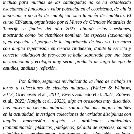
incluso para muchas de las catalogadas no se ha establecido
exactamente funciones y valor potencial en el ecosistema, de ahí la
importancia no sólo de cuantificar, sino también de cualificar. El
curso
CiNatura
, organizado por el Museo de Ciencias Naturales de
Tenerife, a finales del año 2023, abordó estas cuestiones,
mostrando cómo los científicos nominan las especies (taxonomía)
y, en especial, el porqué de la importancia de hacerlo. Un curso
con amplia repercusión en
ciencia-ciudadana
, donde la estricta y
correcta validación de proyectos se halla soportada por una base
de taxonomía y ecología muy seria, producto de largo tiempo de
estudios, análisis y reflexión.
Por último, seguimos reivindicando la línea de trabajo en
torno a colecciones de ciencias naturales (Winker & Withrow,
2013; Grieneisen
et al
., 2014; Ewers-Saucedo
et al
. 2021; Rohwer
et al.
, 2022; Nanglu
et al
., 2023), algo en ocasiones muy discutido.
Los museos de ciencias naturales son instituciones imprescindibles
en la actualidad, investigan colecciones de variadas disciplinas con
amplia repercusión respeto a problemas ambientales
(contaminación, plásticos, patógenos, pérdida de especies, cambio
climático); complementan programas de educación reglada,