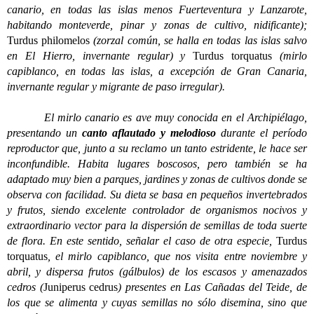
canario, en todas las islas menos Fuerteventura y Lanzarote,
habitando monteverde, pinar y zonas de cultivo, nidificante);
Turdus philomelos
(zorzal común, se halla en todas las islas salvo
en El Hierro, invernante regular) y
Turdus torquatus
(mirlo
capiblanco, en todas las islas, a excepción de Gran Canaria,
invernante regular y migrante de paso irregular).
El mirlo canario es ave muy conocida en el Archipiélago,
presentando un
canto aflautado y melodioso
durante el período
reproductor que, junto a su reclamo un tanto estridente, le hace ser
inconfundible. Habita lugares boscosos, pero también se ha
adaptado muy bien a parques, jardines y zonas de cultivos donde se
observa con facilidad. Su dieta se basa en pequeños invertebrados
y frutos, siendo excelente controlador de organismos nocivos y
extraordinario vector para la dispersión de semillas de toda suerte
de flora. En este sentido, señalar el caso de otra especie,
Turdus
torquatus
, el mirlo capiblanco, que nos visita entre noviembre y
abril, y dispersa frutos (gálbulos) de los escasos y amenazados
cedros (
Juniperus cedrus
) presentes en Las Cañadas del Teide, de
los que se alimenta y cuyas semillas no sólo disemina, sino que