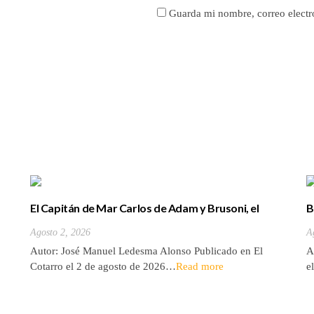
Guarda mi nombre, correo electr
El Capitán de Mar Carlos de Adam y Brusoni, el
B
único tinerfeño que departió con Horacio Nelson.
(
Agosto 2, 2026
A
Autor: José Manuel Ledesma Alonso Publicado en El
A
Cotarro el 2 de agosto de 2026…
Read more
e