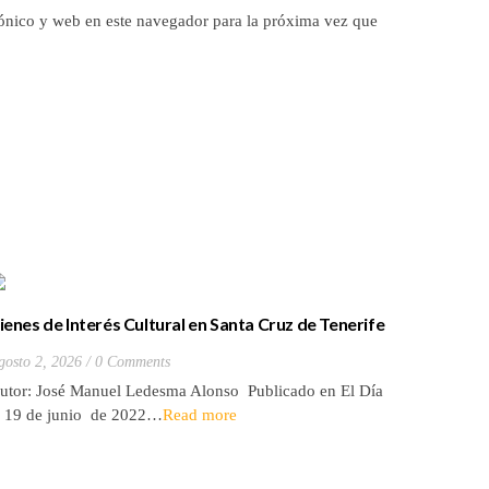
ónico y web en este navegador para la próxima vez que
ienes de Interés Cultural en Santa Cruz de Tenerife
La batall
20) Hacienda de Las Palmas de Anaga
y que Lo
gosto 2, 2026
0 Comments
Julio 27, 2
utor: José Manuel Ledesma Alonso Publicado en El Día
Autora: El
l 19 de junio de 2022…
Read more
de 2026* 