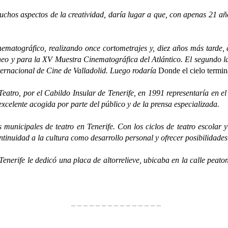
chos aspectos de la creatividad, daría lugar a que, con apenas 21 
ráfico, realizando once cortometrajes y, diez años más tarde, di
eo y para la XV Muestra Cinematográfica del Atlántico. El segundo l
ernacional de Cine de Valladolid. Luego rodaría
Donde el cielo termin
, por el Cabildo Insular de Tenerife, en 1991 representaría en el
xcelente acogida por parte del público y de la prensa especializada.
ipales de teatro en Tenerife. Con los ciclos de teatro escolar y rep
ontinuidad a la cultura como desarrollo personal y ofrecer posibilidad
e le dedicó una placa de altorrelieve, ubicaba en la calle peatonal
– – – – – – – – – – – – – – –