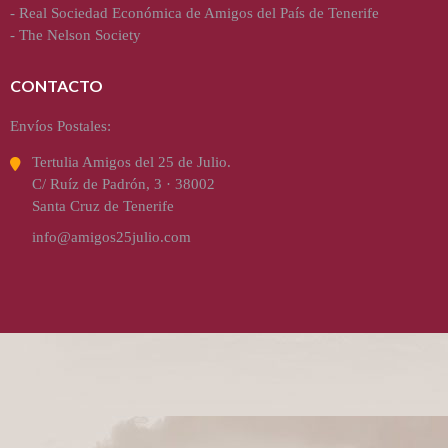
-
Real Sociedad Económica de Amigos del País de Tenerife
-
The Nelson Society
CONTACTO
Envíos Postales:
Tertulia Amigos del 25 de Julio.
C/ Ruíz de Padrón, 3 · 38002
Santa Cruz de Tenerife
info@amigos25julio.com