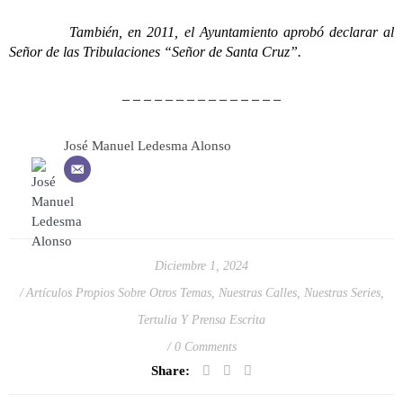
También, en 2011, el Ayuntamiento aprobó declarar al
Señor de las Tribulaciones “Señor de Santa Cruz”.
– – – – – – – – – – – – – – –
José Manuel Ledesma Alonso
Diciembre 1, 2024
Artículos Propios Sobre Otros Temas
,
Nuestras Calles
,
Nuestras Series
,
Tertulia Y Prensa Escrita
0 Comments
Share: