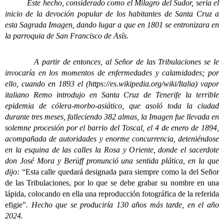
Este hecho, considerado como el Milagro del Sudor, sería el
inicio de la devoción popular de los habitantes de Santa Cruz a
esta Sagrada Imagen, dando lugar a que en 1801 se entronizara en
la parroquia de San Francisco de Asís.
A partir de entonces, al Señor de las Tribulaciones se le
invocaría en los momentos de enfermedades y calamidades; por
ello, cuando en 1893 el (
https://es.wikipedia.org/wiki/Italia
) vapor
italiano Remo introdujo en Santa Cruz de Tenerife la terrible
epidemia de cólera-morbo-asiático, que asoló toda la ciudad
durante tres meses, falleciendo 382 almas, la Imagen fue llevada en
solemne procesión por el barrio del Toscal, el 4 de enero de 1894,
acompañada de autoridades y enorme concurrencia, deteniéndose
en la esquina de las calles la Rosa y Oriente, donde el sacerdote
don José Mora y Berüff pronunció una sentida plática, en la que
dijo:
“Esta calle quedará designada para siempre como la del Señor
de las Tribulaciones, por lo que se debe grabar su nombre en una
lápida, colocando en ella una reproducción fotográfica de la referida
efigie”
. Hecho que se produciría 130 años más tarde, en el año
2024.