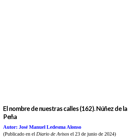
El nombre
de nuestras
calles
(162).
Núñez de
la Peña
El nombre de nuestras calles (162). Núñez de la
Peña
Autor: José Manuel Ledesma Alonso
(Publicado en el
Diario de Avisos
el 23 de junio de 2024)