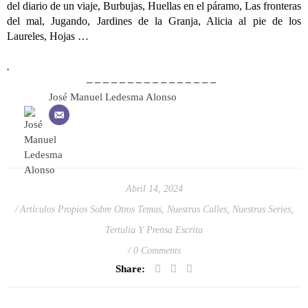
del diario de un viaje, Burbujas, Huellas en el páramo, Las fronteras
del mal, Jugando, Jardines de la Granja, Alicia al pie de los
Laureles, Hojas …
.
– – – – – – – – – – – – – – – –
José Manuel Ledesma Alonso
Abril 14, 2024
Artículos Propios Sobre Otros Temas
,
Nuestras Calles
,
Nuestras Series
,
Tertulia Y Prensa Escrita
0 Comments
Share: