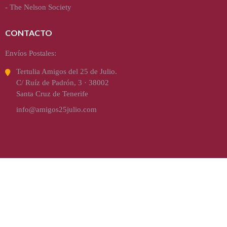
-
The Nelson Society
CONTACTO
Envíos Postales:
Tertulia Amigos del 25 de Julio.
C/ Ruíz de Padrón, 3 · 38002
Santa Cruz de Tenerife
info@amigos25julio.com