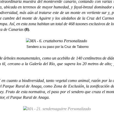
extraordinaria muestra del monteverde canario, contando con varias u
lva, ubicada en terrenos de mayor humedad, y fayal-brezal dominador
diversidad, más aún al tratarse este de un monte en vertiente sur y, por
de cumbre del monte de Aguirre y los aledaños de la Cruz del Carme
pa. Así, en esta zona habitan un total de 468 taxones exclusivos de l
ica de Canarias
(8)
.
Sendero a su paso por la Cruz de Taborno
árboles monumentales, como un acebiño de 140 centímetros de diáme
il, cercano a la Galería del Río, que supera los 20 metros de alto; 
” en cuanto a biodiversidad, tanto vegetal como animal, razón por la 
l Parque Rural de Anaga, como Zona de Exclusión, la zonificación del 
a ley. Fruto de esta normativa, el paso por el sendero que cruza el 
stor, el Parque Rural de Anaga.