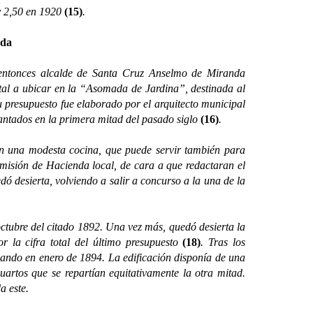
 2,50 en 1920
(15)
.
ada
ces alcalde de Santa Cruz Anselmo de Miranda
estal a ubicar en la “Asomada de Jardina”, destinada al
u presupuesto fue elaborado por el arquitecto municipal
evantados en la primera mitad del pasado siglo
(16)
.
una modesta cocina, que puede servir también para
Comisión de Hacienda local, de cara a que redactaran el
dó desierta, volviendo a salir a concurso a la una de la
tubre del citado 1892. Una vez más, quedó desierta la
r la cifra total del último presupuesto
(18)
. Tras los
zando en enero de 1894. La edificación disponía de una
artos que se repartían equitativamente la otra mitad.
da este.