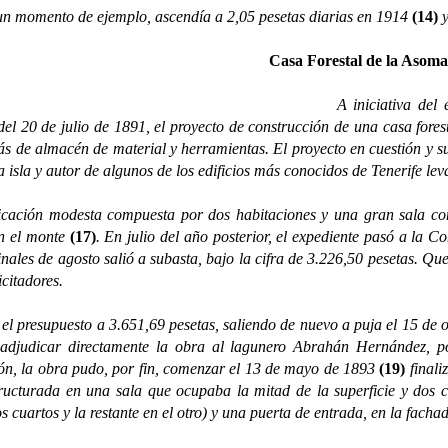
n momento de ejemplo, ascendía a 2,05 pesetas diarias en 1914
(14)
y
Casa Forestal de la Asom
A iniciativa del enton
del 20 de julio de 1891, el proyecto de construcción de una casa for
más de almacén de material y herramientas. El proyecto en cuestión y s
la isla y autor de algunos de los edificios más conocidos de Tenerife l
ión modesta compuesta por dos habitaciones y una gran sala con 
en el monte
(17)
. En julio del año posterior, el expediente pasó a la 
ales de agosto salió a subasta, bajo la cifra de 3.226,50 pesetas. Que
icitadores.
resupuesto a 3.651,69 pesetas, saliendo de nuevo a puja el 15 de oc
 adjudicar directamente la obra al lagunero Abrahán Hernández, po
ión, la obra pudo, por fin, comenzar el 13 de mayo de 1893
(19)
finali
ucturada en una sala que ocupaba la mitad de la superficie y dos cu
s cuartos y la restante en el otro) y una puerta de entrada, en la facha