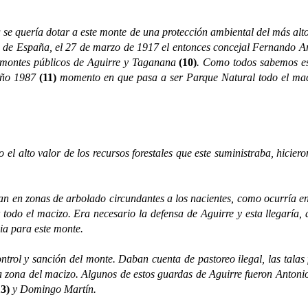
 se quería dotar a este monte de una protección ambiental del más alt
 de España, el 27 de marzo de 1917 el entonces concejal Fernando Ar
s montes públicos de Aguirre y Taganana
(10)
. Como todos sabemos es
 año 1987
(11)
momento en que pasa a ser Parque Natural todo el ma
to valor de los recursos forestales que este suministraba, hicieron
en zonas de arbolado circundantes a los nacientes, como ocurría en 
r todo el macizo. Era necesario la defensa de Aguirre y esta llegarí
pia para este monte.
 y sanción del monte. Daban cuenta de pastoreo ilegal, las talas furt
sta zona del macizo. Algunos de estos guardas de Aguirre fueron Antoni
13)
y Domingo Martín.