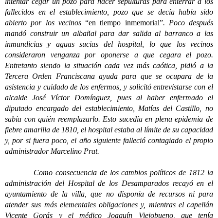
intentar cegar un pozo para hacer sepulturas para enterrar a los
fallecidos en el establecimiento, pozo que se decía había sido
abierto por los vecinos
“en tiempo inmemorial”
. Poco después
mandó construir un albañal para dar salida al barranco a las
inmundicias y aguas sucias del hospital, lo que los vecinos
consideraron venganza por oponerse a que cegara el pozo.
Entretanto siendo la situación cada vez más caótica, pidió a la
Tercera Orden Franciscana ayuda para que se ocupara de la
asistencia y cuidado de los enfermos, y solicitó entrevistarse con el
alcalde José Víctor Domínguez, pues al haber enfermado el
diputado encargado del establecimiento, Matías del Castillo, no
sabía con quién reemplazarlo. Esto sucedía en plena epidemia de
fiebre amarilla de 1810, el hospital estaba al límite de su capacidad
y, por si fuera poco, el año siguiente falleció contagiado el propio
administrador Marcelino Prat.
Como consecuencia de los cambios políticos de 1812 la
administración del Hospital de los Desamparados recayó en el
ayuntamiento de la villa, que no disponía de recursos ni para
atender sus más elementales obligaciones y, mientras el capellán
Vicente Gorás y el médico Joaquín Viejobueno, que tenía