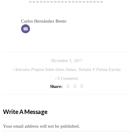
– – – – – – – – – – – – – – – – – – – – –
Carlos Hernández Bento
Diciembre 3, 2017
Artículos Propios Sobre Otros Temas
,
Tertulia Y Prensa Escrita
0 Comments
Share:
Write A Message
Your email address will not be published.