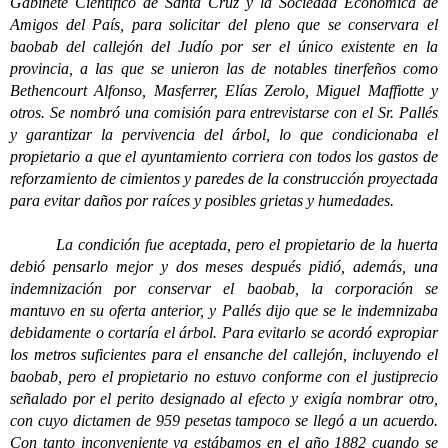
Gabinete Científico de Santa Cruz y la Sociedad Económica de
Amigos del País, para solicitar del pleno que se conservara el
baobab del callejón del Judío por ser el único existente en la
provincia, a las que se unieron las de notables tinerfeños como
Bethencourt Alfonso, Masferrer, Elías Zerolo, Miguel Maffiotte y
otros. Se nombró una comisión para entrevistarse con el Sr. Pallés
y garantizar la pervivencia del árbol, lo que condicionaba el
propietario a que el ayuntamiento corriera con todos los gastos de
reforzamiento de cimientos y paredes de la construcción proyectada
para evitar daños por raíces y posibles grietas y humedades.
La condición fue aceptada, pero el propietario de la huerta
debió pensarlo mejor y dos meses después pidió, además, una
indemnización por conservar el baobab, la corporación se
mantuvo en su oferta anterior, y Pallés dijo que se le indemnizaba
debidamente o cortaría el árbol. Para evitarlo se acordó expropiar
los metros suficientes para el ensanche del callejón, incluyendo el
baobab, pero el propietario no estuvo conforme con el justiprecio
señalado por el perito designado al efecto y exigía nombrar otro,
con cuyo dictamen de 959 pesetas tampoco se llegó a un acuerdo.
Con tanto inconveniente ya estábamos en el año 1882 cuando se