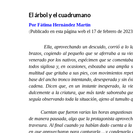
El árbol y el cuadrumano
Por Fátima Hernández Martín
(
Publicado en esta página web el 17 de febrero de 2023
Ella, aprovechando un descuido, corrió a lo largo de
brazos, cogiendo al pequeño que se aferraba a su vie
venerado por los nativos, espécimen que se comentaba 
todos sigilosa y, en ocasiones, esbozaba una amplia 
multitud que gritaba a sus pies, con movimientos repe
base del ancho tronco intentando, desesperada y sin éxi
cadena. Dicen que, en un instante inesperado, la v
dulcemente a la criatura, que más tarde saboreaba gus
seguía observando toda la situación, ajeno al tumulto 
Cuentan que fueron varias las horas angustiosas que s
de manera pausada, algo que la protagonista aprovecha
travesura. Al final cuando ya habían dado cuenta a la
en que aprovecharon para capturarla …y condenarla a s