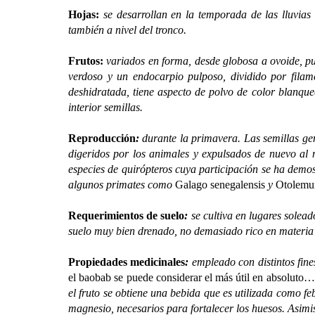
Hojas:
se desarrollan en la temporada de las lluvias 
también a nivel del tronco.
Frutos:
variados en forma, desde globosa a ovoide, pu
verdoso y un endocarpio pulposo, dividido por filam
deshidratada, tiene aspecto de polvo de color blanqu
interior semillas.
Reproducción
:
durante la primavera. Las semillas ge
digeridos por los animales y expulsados de nuevo al me
especies de quirópteros cuya participación se ha demo
algunos primates como
Galago senegalensis
y
Otolemur
Requerimientos de suelo
:
se cultiva en lugares solea
suelo muy bien drenado, no demasiado rico en materia
Propiedades medicinales
:
empleado con distintos fine
el baobab se puede considerar el más útil en absoluto
el fruto se obtiene una bebida que es utilizada como f
magnesio, necesarios para fortalecer los huesos. Asimi