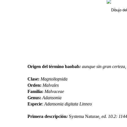
Dibujo d
Origen del término baobab
:
aunque sin gran certeza, 
Clase
:
Magnoliopsida
Orden:
Malvales
Familia:
Malvaceae
G
enus:
Adansonia
Especie
:
Adansonia digitata Linneo
Primera descripción
:
Systema Naturae
, ed. 10.2: 114