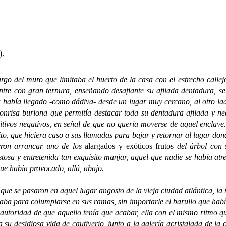
).
l muro que limitaba el huerto de la casa con el estrecho callejón.
ntre con gran ternura, enseñando desafiante su afilada dentadura, s
había llegado -como dádiva- desde un lugar muy cercano, al otro lado 
sonrisa burlona que permitía destacar toda su dentadura afilada y ne
titivos negativos, en señal de que no quería moverse de aquel enclav
to, que hiciera caso a sus llamadas para bajar y retornar al lugar don
ieron arrancar uno de los
alargados y exóticos frutos
del árbol con 
tosa y entretenida tan exquisito manjar, aquel que nadie se había atr
que había provocado, allá, abajo.
e pasaron en aquel lugar angosto de la vieja ciudad atlántica, la m
ba para columpiarse en sus ramas, sin importarle el barullo que había
 autoridad de que aquello tenía que acabar, ella con el mismo ritmo q
u desidiosa vida de cautiverio, junto a la galería acristalada de la 