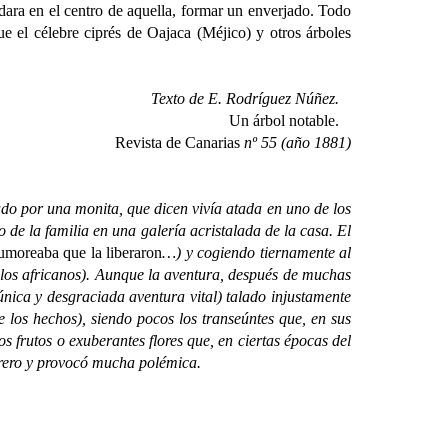
edara en el centro de aquella, formar un enverjado. Todo
e el célebre ciprés de Oajaca (Méjico) y otros árboles
Texto de E. Rodríguez Núñez.
Un árbol notable.
R
evista de Canarias
nº 55 (año 1881)
o por una monita, que dicen vivía atada en uno de los
de la familia en una galería acristalada de la casa. El
umoreaba que la liberaron
…) y cogiendo tiernamente al
los africanos). Aunque la aventura, después de muchas
única y desgraciada aventura vital) talado injustamente
 los hechos), siendo pocos los transeúntes que, en sus
s frutos o exuberantes flores que, en ciertas épocas del
rrero y provocó mucha polémica.