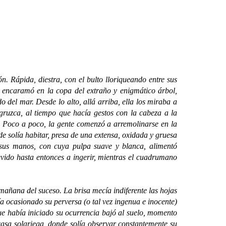
 Rápida, diestra, con el bulto lloriqueando entre sus
e encaramó en la copa del extraño y enigmático árbol,
del mar. Desde lo alto, allá arriba, ella los miraba a
gruzca, al tiempo que hacía gestos con la cabeza a la
e. Poco a poco, la gente comenzó a arremolinarse en la
de solía habitar, presa de una extensa, oxidada y gruesa
sus manos, con cuya pulpa suave y blanca, alimentó
evido hasta entonces a ingerir, mientras el cuadrumano
añana del suceso. La brisa mecía indiferente las hojas
 ocasionado su perversa (o tal vez ingenua e inocente)
ue había iniciado su ocurrencia bajó al suelo, momento
casa solariega, donde solía observar constantemente su