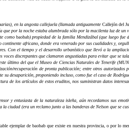
arias), en la angosta callejuela (llamada antiguamente
Callejón del J
vía que por la noche estaba alumbrada sólo por la macilenta luz de un v
nte como
baobab
) propiedad de la familia Mendizábal (que luego fue d
no continente africano, donde era venerado por sus cualidades y, orgu
res. Con el tiempo y el desarrollo urbanístico que llevó a la ampliaci
as voces discrepantes que clamaron angustiadas para evitar que se tal
te último del que el Museo de Ciencias Naturales de Tenerife (MUNA
zación/recuperación de pronta publicación; entre otros autorizados p
te su desaparición, proponiendo incluso, como fue el caso de Rodrígue
ura de los artículos de estos eruditos, nos suministran datos interes
 entusiasta de la naturaleza isleña, aún recordamos sus emotivas
a la ciudad (era un reclamo junto a las banderas de Nelson que se cus
able ejemplar de baobab que existe en nuestra provincia, o por lo men