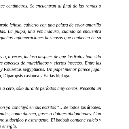
ce centímetros. Se encuentran al final de las ramas o
rpio leñoso, cubierto con una pelusa de color amarillo
illas. La pulpa, una vez madura, cuando se encuentra
pequeñas aglomeraciones harinosas que contienen en su
o, a veces, incluso después de que los frutos han sido
s especies de murciélagos y ciertos insectos. Entre las
y
Rousettus aegyptiacus
. Un papel menor parece jugar
a
,
Diparopsis castanea
y
Earias biplaga
.
s a cero, sólo durante períodos muy cortos. Necesita un
son ya concluyó en sus escritos
“…de todos los árboles,
stinales, como diarrea, gases o dolores abdominales. Con
mo sudorífico y astringente. El
baobab
contiene calcio y
e energía.