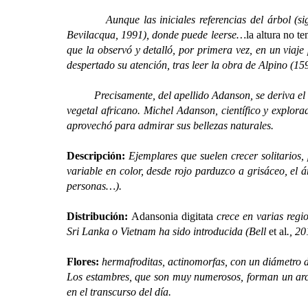
Aunque las iniciales referencias del árbol (sig
Bevilacqua
,
1991), donde puede leerse…
la altura no t
que la observó y detalló, por primera vez, en un viaje
despertado su atención, tras leer la obra de Alpino (159
Precisamente, del apellido
Adanson
, se deriva e
vegetal africano. Michel Adanson, científico y explora
aprovechó para admirar sus bellezas naturales.
Descripción:
Ejemplares que suelen crecer solitarios, 
variable en color, desde rojo parduzco a grisáceo, el 
personas…).
Distribución:
Adansonia digitata
crece en varias regi
Sri Lanka o Vietnam ha sido introducida (Bell
et al
., 20
Flores:
hermafroditas, actinomorfas, con un diámetro de
Los estambres, que son muy numerosos, forman un arco
en el transcurso del día.