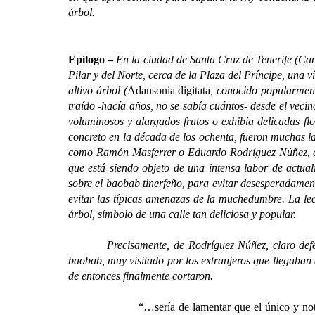
árbol.
Epílogo –
En la ciudad de Santa Cruz de Tenerife (Can
Pilar y del Norte, cerca de la Plaza del Príncipe, una 
altivo árbol (
Adansonia digitata
, conocido popularme
traído -hacía años, no se sabía cuántos- desde el veci
voluminosos y alargados frutos o exhibía delicadas flo
concreto en la década de los ochenta, fueron muchas l
como Ramón Masferrer o Eduardo Rodríguez Núñez, es
que está siendo objeto de una intensa labor de actuali
sobre el baobab tinerfeño, para evitar desesperadamen
evitar las típicas amenazas de la muchedumbre. La lect
árbol, símbolo de una calle tan deliciosa y popular.
Precisamente, de Rodríguez Núñez, claro defensor y
baobab, muy visitado por los extranjeros que llegaban 
de entonces finalmente cortaron.
“…sería de lamentar que el único y not