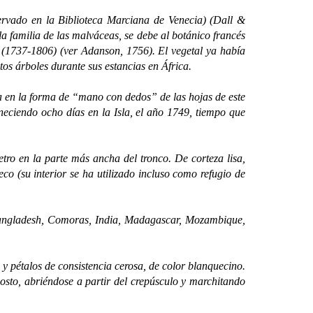
rvado en la Biblioteca Marciana de Venecia) (
Dall &
 la familia de las malváceas, se debe al botánico francés
on (1737-1806) (ver Adanson, 1756). El vegetal ya había
stos árboles durante sus estancias en África.
ra en la forma de “mano con dedos” de las hojas de este
aneciendo ocho días en la Isla, el año 1749, tiempo que
etro en la parte más ancha del tronco. De corteza lisa,
co (su interior se ha utilizado incluso como refugio de
 Bangladesh, Comoras, India, Madagascar, Mozambique,
y pétalos de consistencia cerosa, de color blanquecino.
sto, abriéndose a partir del crepúsculo y marchitando