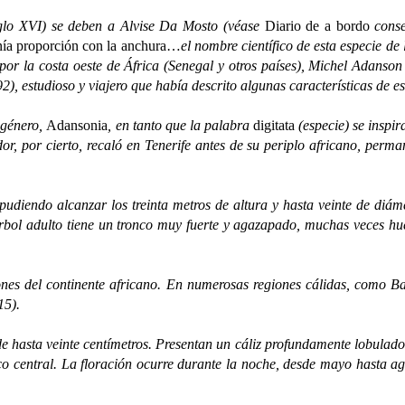
lo XVI) se deben a Alvise Da Mosto (véase
Diario de a bordo
conse
enía proporción con la anchura…
el nombre científico de esta especie de
 por la costa oeste de África (Senegal y otros países), Michel Adans
2), estudioso y viajero que había descrito algunas características de e
l género,
Adansonia
, en tanto que la palabra
digitata
(especie) se inspi
dor, por cierto, recaló en Tenerife antes de su periplo africano, perm
pudiendo alcanzar los treinta metros de altura y hasta veinte de diám
árbol adulto tiene un tronco muy fuerte y agazapado, muchas veces hue
ones del continente africano. En numerosas regiones cálidas, como
15).
 hasta veinte centímetros. Presentan un cáliz profundamente lobulado 
 central. La floración ocurre durante la noche, desde mayo hasta ago