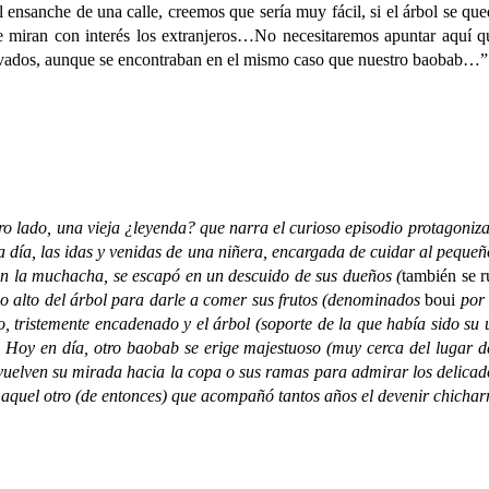
l ensanche de una calle, creemos que sería muy fácil, si el árbol se qu
e miran con interés los extranjeros…No necesitaremos apuntar aquí qu
servados, aunque se encontraban en el mismo caso que nuestro baobab…”
ado, una vieja ¿leyenda? que narra el curioso episodio protagonizad
 día, las idas y venidas de una niñera, encargada de cuidar al pequeño 
 en la muchacha, se escapó en un descuido de sus dueños (
también se r
a lo alto del árbol para darle a comer sus frutos (denominados
boui
por 
vo, tristemente encadenado y el árbol (soporte de la que había sido su 
… Hoy en día, otro baobab se erige majestuoso (muy cerca del lugar de
 vuelven su mirada hacia la copa o sus ramas para admirar los delicado
aquel otro (de entonces) que acompañó tantos años el devenir chicha