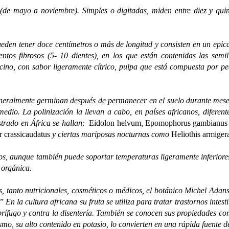
(de mayo a noviembre). Simples o digitadas, miden entre diez y quin
eden tener doce centímetros o más de longitud y consisten en un epica
entos fibrosos (5- 10 dientes), en los que están contenidas las sem
ecino, con sabor ligeramente cítrico, pulpa que está compuesta por 
neralmente germinan después de permanecer en el suelo durante meses 
dio. La polinización la llevan a cabo, en países africanos, diferente
strado en África se hallan:
Eidolon helvum
,
Epomophorus gambianus
 crassicaudatus
y ciertas mariposas nocturnas como
Heliothis armiger
dos, aunque también puede soportar temperaturas ligeramente inferiore
 orgánica.
s, tanto nutricionales, cosméticos o médicos, el botánico Michel Adan
…”
En la cultura africana su fruta se utiliza para tratar trastornos inte
ebrífugo y contra la disentería. También se conocen sus propiedades co
smo, su alto contenido en potasio, lo convierten en una rápida fuente d