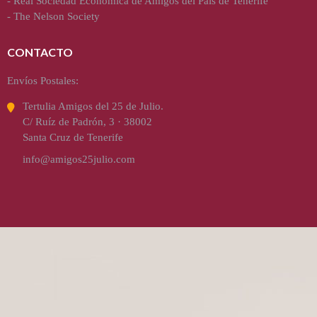
-
Real Sociedad Económica de Amigos del País de Tenerife
-
The Nelson Society
CONTACTO
Envíos Postales:
Tertulia Amigos del 25 de Julio.
C/ Ruíz de Padrón, 3 · 38002
Santa Cruz de Tenerife
info@amigos25julio.com