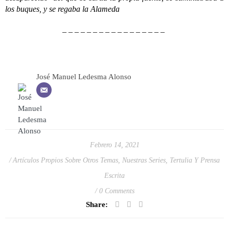
los buques, y se regaba la Alameda
– – – – – – – – – – – – – – – – –
José Manuel Ledesma Alonso
Febrero 14, 2021
Artículos Propios Sobre Otros Temas
,
Nuestras Series
,
Tertulia Y Prensa
Escrita
0 Comments
Share: