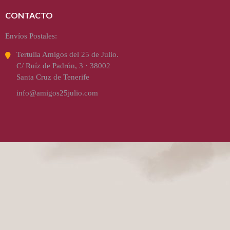
CONTACTO
Envíos Postales:
Tertulia Amigos del 25 de Julio.
C/ Ruíz de Padrón, 3 · 38002
Santa Cruz de Tenerife
info@amigos25julio.com