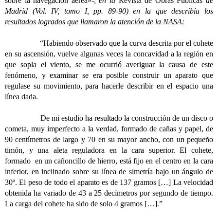
sobre la navegación aérea»
-, en la
Revista de Obras Públicas
de
Madrid (Vol. IV, tomo I, pp. 89-90) en la que describía los
resultados logrados que llamaron la atención de la NASA:
“Habiendo observado que la curva descrita por el cohete
en su ascensión, vuelve algunas veces la concavidad a la región en
que sopla el viento, se me ocurrió averiguar la causa de este
fenómeno, y examinar se era posible construir un aparato que
regulase su movimiento, para hacerle describir en el espacio una
línea dada.
De mi estudio ha resultado la construcción de un disco o
cometa, muy imperfecto a la verdad, formado de cañas y papel, de
90 centímetros de largo y 70 en su mayor ancho, con un pequeño
timón, y una aleta reguladora en la cara superior. El cohete,
formado en un cañoncillo de hierro, está fijo en el centro en la cara
inferior, en inclinado sobre su línea de simetría bajo un ángulo de
30º. El peso de todo el aparato es de 137 gramos […] La velocidad
obtenida ha variado de 43 a 25 decímetros por segundo de tiempo.
La carga del cohete ha sido de solo 4 gramos […].”