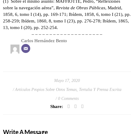
(1) Sobre el mismo asunto: MAFFIOTTE, Pedro, “Reflexiones
sobre la navegación aérea”,
Revista de Obras Públicas
, Madrid,
1858, 6, tomo I (14), pp. 169-171; Ibídem, 1858, 6, tomo I (21), pp.
258-259; Ibídem, 1860, 8, tomo I (23), pp. 276-278; Ibídem, 1865,
13, tomo I (20), pp. 252-254.
– – – – – – – – – – – – – – – – – – – –
Carlos Hernández Bento
Mayo 17, 2020
Artículos Propios Sobre Otros Temas
,
Tertulia Y Prensa Escrita
0 Comments
Share:
Write A Message