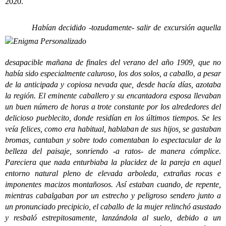
2020.
Habían decidido -tozudamente- salir de excursión aquella
desapacible mañana de finales del verano del año 1909, que no
había sido especialmente caluroso, los dos solos, a caballo, a pesar
de la anticipada y copiosa nevada que, desde hacía días, azotaba
la región. El eminente caballero y su encantadora esposa llevaban
un buen número de horas a trote constante por los alrededores del
delicioso pueblecito, donde residían en los últimos tiempos. Se les
veía felices, como era habitual, hablaban de sus hijos, se gastaban
bromas, cantaban y sobre todo comentaban lo espectacular de la
belleza del paisaje, sonriendo -a ratos- de manera cómplice.
Pareciera que nada enturbiaba la placidez de la pareja en aquel
entorno natural pleno de elevada arboleda, extrañas rocas e
imponentes macizos montañosos. Así estaban cuando, de repente,
mientras cabalgaban por un estrecho y peligroso sendero junto a
un pronunciado precipicio, el caballo de la mujer relinchó asustado
y resbaló estrepitosamente, lanzándola al suelo, debido a un