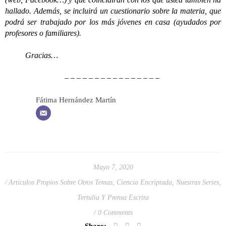
hallado. Además, se incluirá un cuestionario sobre la materia, que
podrá ser trabajado por los más jóvenes en casa (ayudados por
profesores o familiares).
Gracias…
– – – – – – – – – – – – – – – –
Fátima Hernández Martín
Mayo 7, 2020
Artículos Propios Sobre Otros Temas
,
Ciencia Encriptada
,
Nuestras Series
,
Tertulia Y Prensa Escrita
0 Comments
Share: