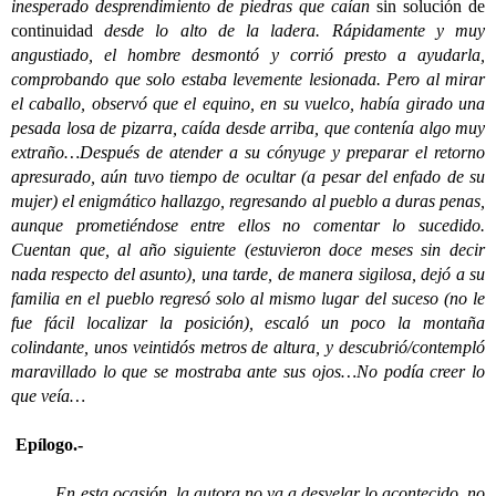
inesperado desprendimiento de piedras que caían
sin solución de
continuidad
desde lo alto de la ladera. Rápidamente y muy
angustiado, el hombre desmontó y corrió presto a ayudarla,
comprobando que solo estaba levemente lesionada. Pero al mirar
el caballo, observó que el equino, en su vuelco, había girado una
pesada losa de pizarra, caída desde arriba, que contenía algo muy
extraño…Después de atender a su cónyuge y preparar el retorno
apresurado, aún tuvo tiempo de ocultar (a pesar del enfado de su
mujer) el enigmático hallazgo, regresando al pueblo a duras penas,
aunque prometiéndose entre ellos no comentar lo sucedido.
Cuentan que, al año siguiente (estuvieron doce meses sin decir
nada respecto del asunto), una tarde, de manera sigilosa, dejó a su
familia en el pueblo regresó solo al mismo lugar del suceso (no le
fue fácil localizar la posición), escaló un poco la montaña
colindante, unos veintidós metros de altura, y descubrió/contempló
maravillado lo que se mostraba ante sus ojos…No podía creer lo
que veía…
Epílogo.-
En esta ocasión, la autora no va a desvelar lo acontecido, no