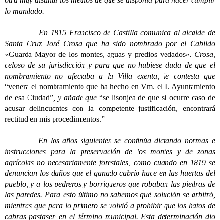
otra muy distinta los medios de que se disponía para hacer cumplir
lo mandado.
En 1815 Francisco de Castilla comunica al alcalde de
Santa Cruz José Crosa que ha sido nombrado por el Cabildo
«Guarda Mayor de los montes, aguas y predios vedados»
. Crosa,
celoso de su jurisdicción y para que no hubiese duda de que el
nombramiento no afectaba a la Villa exenta, le contesta que
“venera el nombramiento que ha hecho en Vm. el I. Ayuntamiento
de esa Ciudad”
, y añade que
“se lisonjea de que si ocurre caso de
acusar delincuentes con la competente justificación, encontrará
rectitud en mis procedimientos.”
En los años siguientes se continúa dictando normas e
instrucciones para la preservación de los montes y de zonas
agrícolas no necesariamente forestales, como cuando en 1819 se
denuncian los daños que el ganado cabrío hace en las huertas del
pueblo, y a los pedreros y borriqueros que robaban las piedras de
las paredes. Para esto último no sabemos qué solución se arbitró,
mientras que para lo primero se volvió a prohibir que los hatos de
cabras pastasen en el término municipal. Esta determinación dio