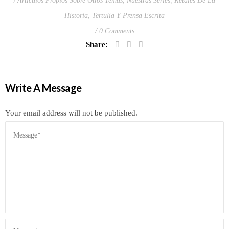
Artículos Propios Sobre Otros Temas
,
Nuestras Series
,
Retales De La
Historia
,
Tertulia Y Prensa Escrita
0 Comments
Share:
Write A Message
Your email address will not be published.