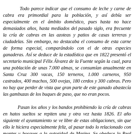
Todo parece indicar que el consumo de leche y carne de
cabra era primordial para la población, y así debía ser
especialmente en el ámbito doméstico, pues hasta no hace
demasiados años, hasta mediados del pasado siglo, era frecuente
la cría de cabras en las azoteas y patios de casas terreras y
ciudadelas. Sin embargo, no destacaba el consumo de esta carne
de forma especial, comparándolo con el de otras especies
ganaderas. Así se deduce de la estadística que en 1822 presentó el
secretario municipal Félix Álvarez de la Fuente según la cual, para
una población de unas 7.000 almas, se consumían anualmente en
Santa Cruz 300 vacas, 150 terneros, 1.000 carneros, 950
castrados, 400 machos, 500 ovejas, 180 cerdos y 300 cabras. Pero
no hay que perder de vista que gran parte de este ganado abastecía
las gambuzas de los buques de paso, que no eran pocos.
Pasan los años y los bandos prohibiendo la cría de cabras
en hatos sueltos se repiten una y otra vez hasta 1826. El año
siguiente el ayuntamiento se ve libre de estas obligaciones, sin que
ello le hiciera especialmente feliz, al pasar todo lo relacionado con
montes y bosques a la autoridad de Marina. Se obedece la Real