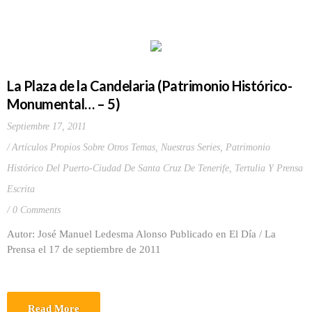
La Plaza de la Candelaria (Patrimonio Histórico-
Monumental… – 5)
Septiembre 17, 2011
Artículos Propios Sobre Otros Temas
,
Nuestras Series
,
Patrimonio
Histórico Del Puerto-Ciudad De Santa Cruz De Tenerife
,
Tertulia Y Prensa
Escrita
0 Comments
Autor: José Manuel Ledesma Alonso Publicado en El Día / La
Prensa el 17 de septiembre de 2011
Read More