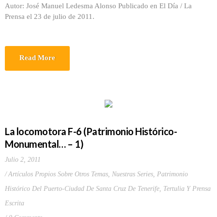
Autor: José Manuel Ledesma Alonso Publicado en El Día / La
Prensa el 23 de julio de 2011.
Read More
La locomotora F-6 (Patrimonio Histórico-
Monumental… – 1)
Julio 2, 2011
Artículos Propios Sobre Otros Temas
,
Nuestras Series
,
Patrimonio
Histórico Del Puerto-Ciudad De Santa Cruz De Tenerife
,
Tertulia Y Prensa
Escrita