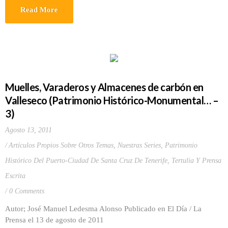
Read More
Muelles, Varaderos y Almacenes de carbón en
Valleseco (Patrimonio Histórico-Monumental… –
3)
Agosto 13, 2011
Artículos Propios Sobre Otros Temas
,
Nuestras Series
,
Patrimonio
Histórico Del Puerto-Ciudad De Santa Cruz De Tenerife
,
Tertulia Y Prensa
Escrita
0 Comments
Autor; José Manuel Ledesma Alonso Publicado en El Día / La
Prensa el 13 de agosto de 2011