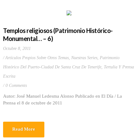
Templos religiosos (Patrimonio Histórico-
Monumental… – 6)
Octubre 8, 2011
Artículos Propios Sobre Otros Temas
,
Nuestras Series
,
Patrimonio
Histórico Del Puerto-Ciudad De Santa Cruz De Tenerife
,
Tertulia Y Prensa
Escrita
0 Comments
Autor: José Manuel Ledesma Alonso Publicado en El Día / La
Prensa el 8 de octubre de 2011
Read More