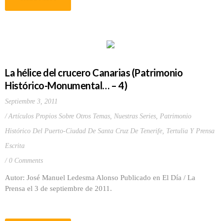
La hélice del crucero Canarias (Patrimonio
Histórico-Monumental… – 4)
Septiembre 3, 2011
Artículos Propios Sobre Otros Temas
,
Nuestras Series
,
Patrimonio
Histórico Del Puerto-Ciudad De Santa Cruz De Tenerife
,
Tertulia Y Prensa
Escrita
0 Comments
Autor: José Manuel Ledesma Alonso Publicado en El Día / La
Prensa el 3 de septiembre de 2011.