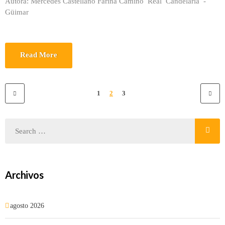
Autora: Mercedes Castellano Fariña Camino Real Candelaria -´
Güimar
Read More
1
2
3
Archivos
agosto 2026