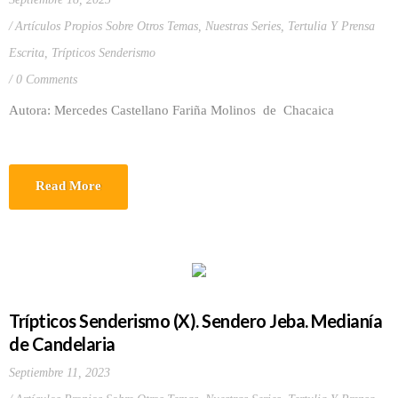
Artículos Propios Sobre Otros Temas
,
Nuestras Series
,
Tertulia Y Prensa
Escrita
,
Trípticos Senderismo
0 Comments
Autora: Mercedes Castellano Fariña Molinos de Chacaica
Read More
Trípticos Senderismo (X). Sendero Jeba. Medianía
de Candelaria
Septiembre 11, 2023