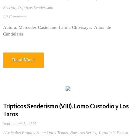
Escrita
,
Trípticos Senderismo
0 Comments
Autora: Mercedes Castellano Fariña Chivisaya. Altos de
Candelaria
Read More
Trípticos Senderismo (VIII). Lomo Custodio y Los
Taros
Septiembre 2, 2023
Artículos Propios Sobre Otros Temas
,
Nuestras Series
,
Tertulia Y Prensa