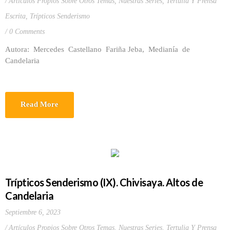
Artículos Propios Sobre Otros Temas
,
Nuestras Series
,
Tertulia Y Prensa
Escrita
,
Trípticos Senderismo
0 Comments
Autora: Mercedes Castellano Fariña Jeba, Medianía de
Candelaria
Read More
Trípticos Senderismo (IX). Chivisaya. Altos de
Candelaria
Septiembre 6, 2023
Artículos Propios Sobre Otros Temas
,
Nuestras Series
,
Tertulia Y Prensa