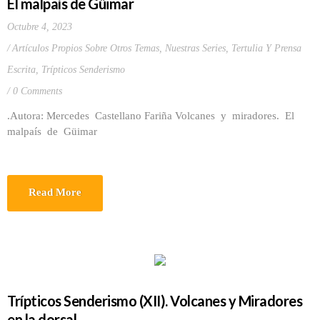
El malpaís de Güimar
Octubre 4, 2023
Artículos Propios Sobre Otros Temas
,
Nuestras Series
,
Tertulia Y Prensa
Escrita
,
Trípticos Senderismo
0 Comments
.Autora: Mercedes Castellano Fariña Volcanes y miradores. El
malpaís de Güimar
Read More
Trípticos Senderismo (XII). Volcanes y Miradores
en la dorsal